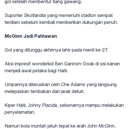
gol setelah membentur tiang gawang.
Suporter Skotlandia yang memenuhi stadion sempat
terdiam sebelum kembali memberikan dukungan penuh.
McGinn Jadi Pahlawan
Gol yang ditunggu akhirnya lahir pada menit ke-27.
Aksi impresif wonderkid Ben Gannon-Doak di sisi kanan
menjadi awal petaka bagi Haiti.
Umpannya diteruskan oleh Che Adams yang langsung
melepaskan tembakan dari jarak dekat.
Kiper Haiti, Johny Placide, sebenarnya mampu melakukan
penyelamatan.
Namun bola muntah jatuh tepat ke arah John McGinn.