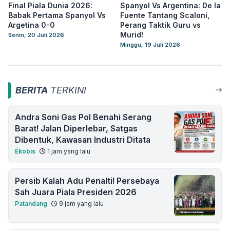
Final Piala Dunia 2026:
Spanyol Vs Argentina: De la
Babak Pertama Spanyol Vs
Fuente Tantang Scaloni,
Argetina 0-0
Perang Taktik Guru vs
Murid!
Senin, 20 Juli 2026
Minggu, 19 Juli 2026
BERITA
TERKINI
Andra Soni Gas Pol Benahi Serang
Barat! Jalan Diperlebar, Satgas
Dibentuk, Kawasan Industri Ditata
Ékobis
1 jam yang lalu
Persib Kalah Adu Penalti! Persebaya
Sah Juara Piala Presiden 2026
Patandang
9 jam yang lalu