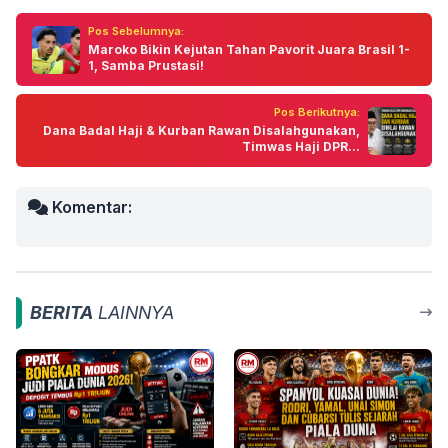
Pos Sebelumnya:
Maroko Bikin Kejutan Tahan Pavorit Juara Brasil 1-
1, Samba Prustasi!
Pos Berikutnya:
Dana Badal Haji & Kurban Rawan Disalahgunakan,
Timwas Haji DPR...
Komentar:
BERITA
LAINNYA