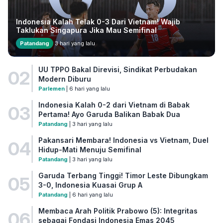
Indonesia Kalah Telak 0-3 Dari Vietnam! Wajib
Taklukan Singapura Jika Mau Semifinal
Patandang
3 hari yang lalu
UU TPPO Bakal Direvisi, Sindikat Perbudakan
02
Modern Diburu
Parlemen
| 6 hari yang lalu
Indonesia Kalah 0-2 dari Vietnam di Babak
03
Pertama! Ayo Garuda Balikan Babak Dua
Patandang
| 3 hari yang lalu
Pakansari Membara! Indonesia vs Vietnam, Duel
04
Hidup-Mati Menuju Semifinal
Patandang
| 3 hari yang lalu
Garuda Terbang Tinggi! Timor Leste Dibungkam
05
3-0, Indonesia Kuasai Grup A
Patandang
| 6 hari yang lalu
Membaca Arah Politik Prabowo (5): Integritas
06
sebagai Fondasi Indonesia Emas 2045