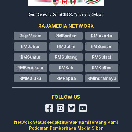
Bumi Serpong Damai (BSD), Tangerang Selatan
RAJAMEDIA NETWORK
RajaMedia
RMBanten
RMjakarta
RMJabar
RMJatim
RMSumsel
RMSumut
RMSulteng
RMSulsel
RMBengkulu
RMBali
RMKaltim
RMMaluku
RMPapua
RMIndramayu
FOLLOW US
Network Status
Redaksi
Kontak Kami
Tentang Kami
Pedoman Pemberitaan Media Siber