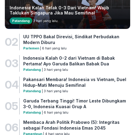
Indonesia Kalah Telak 0-3 Dari Vietnam! Wajib
Taklukan Singapura Jika Mau Semifinal
Patandang
3 hari yang lalu
UU TPPO Bakal Direvisi, Sindikat Perbudakan
02
Modern Diburu
Parlemen
| 6 hari yang lalu
Indonesia Kalah 0-2 dari Vietnam di Babak
03
Pertama! Ayo Garuda Balikan Babak Dua
Patandang
| 3 hari yang lalu
Pakansari Membara! Indonesia vs Vietnam, Duel
04
Hidup-Mati Menuju Semifinal
Patandang
| 3 hari yang lalu
Garuda Terbang Tinggi! Timor Leste Dibungkam
05
3-0, Indonesia Kuasai Grup A
Patandang
| 6 hari yang lalu
Membaca Arah Politik Prabowo (5): Integritas
06
sebagai Fondasi Indonesia Emas 2045
Pamenteun
| 4 hari yang lalu