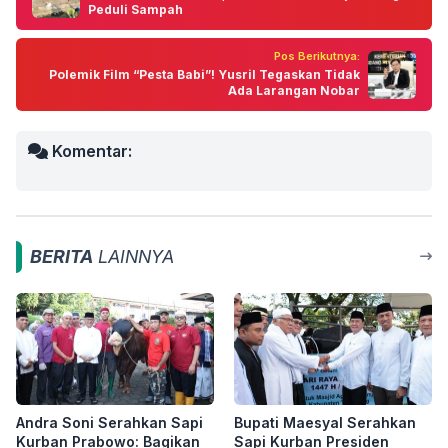
Peduli Sampah
Pos Berikutnya:
Polemik Film “Pesta Babi”! Yusril Tegaskan Tidak
Ada Larangan Nobar
Komentar:
BERITA
LAINNYA
Andra Soni Serahkan Sapi
Bupati Maesyal Serahkan
Kurban Prabowo: Bagikan
Sapi Kurban Presiden