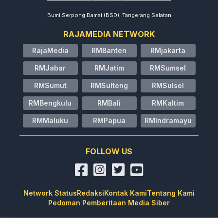
Bumi Serpong Damai (BSD), Tangerang Selatan
RAJAMEDIA NETWORK
RajaMedia
RMBanten
RMjakarta
RMJabar
RMJatim
RMSumsel
RMSumut
RMSulteng
RMSulsel
RMBengkulu
RMBali
RMKaltim
RMMaluku
RMPapua
RMIndramayu
FOLLOW US
Network Status
Redaksi
Kontak Kami
Tentang Kami
Pedoman Pemberitaan Media Siber