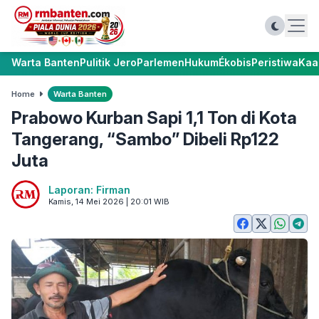
Warta Banten
Pulitik Jero
Parlemen
Hukum
Ékobis
Peristiwa
Kaa
Home
Warta Banten
Prabowo Kurban Sapi 1,1 Ton di Kota
Tangerang, “Sambo” Dibeli Rp122
Juta
Laporan: Firman
Kamis, 14 Mei 2026 | 20:01 WIB