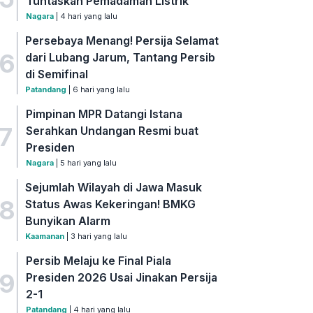
Tuntaskan Pemadaman Listrik
Nagara
| 4 hari yang lalu
Persebaya Menang! Persija Selamat
6
dari Lubang Jarum, Tantang Persib
di Semifinal
Patandang
| 6 hari yang lalu
Pimpinan MPR Datangi Istana
7
Serahkan Undangan Resmi buat
Presiden
Nagara
| 5 hari yang lalu
Sejumlah Wilayah di Jawa Masuk
8
Status Awas Kekeringan! BMKG
Bunyikan Alarm
Kaamanan
| 3 hari yang lalu
Persib Melaju ke Final Piala
9
Presiden 2026 Usai Jinakan Persija
2-1
Patandang
| 4 hari yang lalu