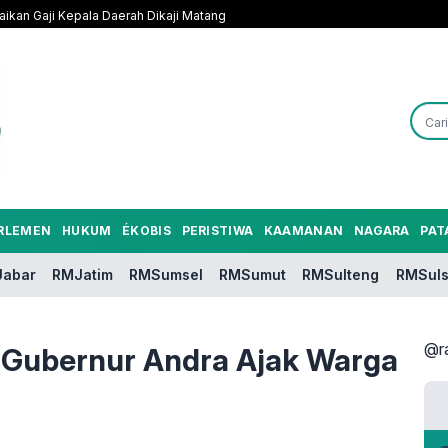
ikan Gaji Kepala Daerah Dikaji Matang
RLEMEN
HUKUM
ÉKOBIS
PERISTIWA
KAAMANAN
NAGARA
PAT
abar
RMJatim
RMSumsel
RMSumut
RMSulteng
RMSuls
@r
 Gubernur Andra Ajak Warga