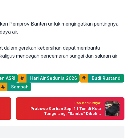
atkan Pemprov Banten untuk mengingatkan pentingnya
daya air.
kat dalam gerakan kebersihan dapat membantu
ekaligus mencegah pencemaran sungai dan saluran air
en ASRI
 Hari Air Sedunia 2026
 Budi Rustandi
 Sampah
Pos Berikutnya:
h
Prabowo Kurban Sapi 1,1 Ton di Kota
Tangerang, “Sambo” Dibeli...