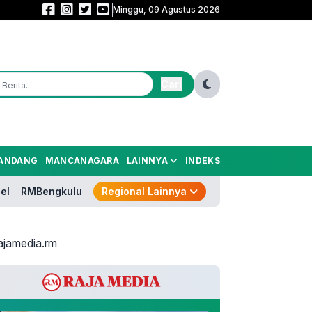
Minggu, 09 Agustus 2026
Andra Soni Ajak Matahari Pagi Indonesia Jadi Jembatan Aspirasi Warga Ba
Cari
ANDANG
MANCANAGARA
LAINNYA
INDEKS
el
RMBengkulu
Regional Lainnya
ajamedia.rm