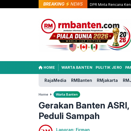
BREAKING
NEWS
DPR Minta Rencana Kena
HOME
WARTA BANTEN
PULITIK JERO
PA
RajaMedia
RMBanten
RMjakarta
RMJ
Home
Warta Banten
Gerakan Banten ASRI,
Peduli Sampah
Laporan: Firman