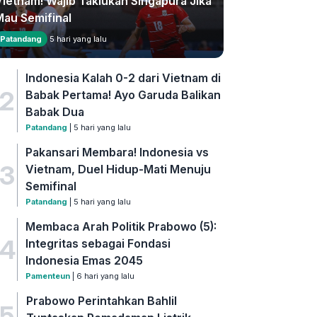
Vietnam! Wajib Taklukan Singapura Jika
Mau Semifinal
Patandang
5 hari yang lalu
Indonesia Kalah 0-2 dari Vietnam di
2
Babak Pertama! Ayo Garuda Balikan
Babak Dua
Patandang
| 5 hari yang lalu
Pakansari Membara! Indonesia vs
3
Vietnam, Duel Hidup-Mati Menuju
Semifinal
Patandang
| 5 hari yang lalu
Membaca Arah Politik Prabowo (5):
4
Integritas sebagai Fondasi
Indonesia Emas 2045
Pamenteun
| 6 hari yang lalu
Prabowo Perintahkan Bahlil
5