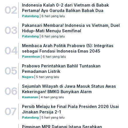
Indonesia Kalah 0-2 dari Vietnam di Babak
02
Pertama! Ayo Garuda Balikan Babak Dua
Patandang
| 6 hari yang lalu
Pakansari Membara! Indonesia vs Vietnam, Duel
03
Hidup-Mati Menuju Semifinal
Patandang
| 6 hari yang lalu
Membaca Arah Politik Prabowo (5): Integritas
04
sebagai Fondasi Indonesia Emas 2045
Pamenteun
| 6 hari yang lalu
Prabowo Perintahkan Bahlil Tuntaskan
05
Pemadaman Listrik
Nagara
| 5 hari yang lalu
Sejumlah Wilayah di Jawa Masuk Status Awas
06
Kekeringan! BMKG Bunyikan Alarm
Kaamanan
| 4 hari yang lalu
Persib Melaju ke Final Piala Presiden 2026 Usai
07
Jinakan Persija 2-1
Patandang
| 5 hari yang lalu
Pimpinan MPR Datangi Istana Serahkan