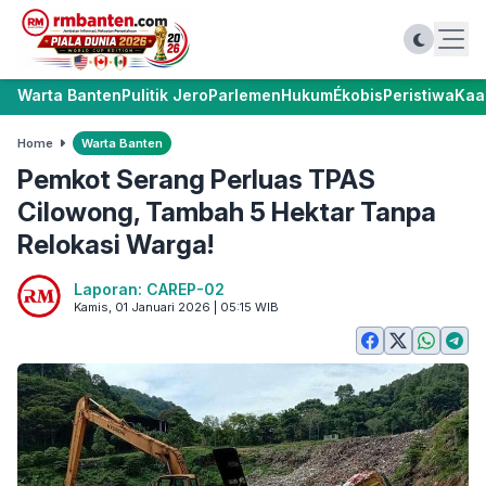
Warta Banten
Pulitik Jero
Parlemen
Hukum
Ékobis
Peristiwa
Kaa
Home
Warta Banten
Pemkot Serang Perluas TPAS
Cilowong, Tambah 5 Hektar Tanpa
Relokasi Warga!
Laporan: CAREP-02
Kamis, 01 Januari 2026 | 05:15 WIB