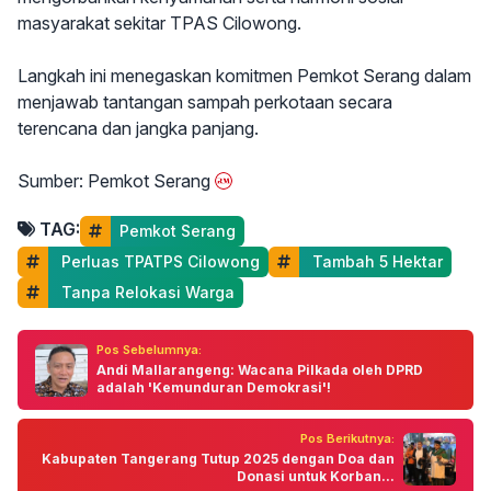
masyarakat sekitar TPAS Cilowong.
Langkah ini menegaskan komitmen Pemkot Serang dalam
menjawab tantangan sampah perkotaan secara
terencana dan jangka panjang.
Sumber: Pemkot Serang
TAG:
Pemkot Serang
 Perluas TPATPS Cilowong
 Tambah 5 Hektar
 Tanpa Relokasi Warga
Pos Sebelumnya:
Andi Mallarangeng: Wacana Pilkada oleh DPRD
adalah 'Kemunduran Demokrasi'!
Pos Berikutnya:
Kabupaten Tangerang Tutup 2025 dengan Doa dan
Donasi untuk Korban...