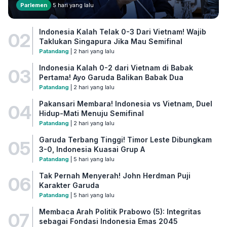
Parlemen
5 hari yang lalu
Indonesia Kalah Telak 0-3 Dari Vietnam! Wajib
02
Taklukan Singapura Jika Mau Semifinal
Patandang
| 2 hari yang lalu
Indonesia Kalah 0-2 dari Vietnam di Babak
03
Pertama! Ayo Garuda Balikan Babak Dua
Patandang
| 2 hari yang lalu
Pakansari Membara! Indonesia vs Vietnam, Duel
04
Hidup-Mati Menuju Semifinal
Patandang
| 2 hari yang lalu
Garuda Terbang Tinggi! Timor Leste Dibungkam
05
3-0, Indonesia Kuasai Grup A
Patandang
| 5 hari yang lalu
Tak Pernah Menyerah! John Herdman Puji
06
Karakter Garuda
Patandang
| 5 hari yang lalu
Membaca Arah Politik Prabowo (5): Integritas
07
sebagai Fondasi Indonesia Emas 2045