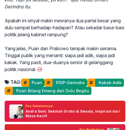
Gerindra itu.
Apakah ini sinyal makin mesranya dua partai besar yang
dulu sempat berhadap-hadapan? Atau sekadar basa-basi
politik jelang kabinet rampung?
Yang jelas, Puan dan Prabowo tampak makin seirama.
Tinggal publik yang menanti: siapa jadi adik, siapa jadi
kakak. Yang pasti, dua-duanya senior di gelanggang
politik nasional.
TAG:
Puan
 PDIP-Gerindra
 Kakak-Adik
 Puan Bilang Emang dari Dulu Begitu
Pos Sebelumnya:
Andra Soni: Sekolah Gratis di Swasta, Inspirasi dari
Masa Kecil!
Pos Berikutnya: