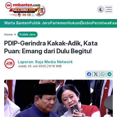
Warta Banten
Pulitik Jero
Parlemen
Hukum
Ékobis
Peristiwa
Kaa
Home
Pulitik Jero
PDIP-Gerindra Kakak-Adik, Kata
Puan: Emang dari Dulu Begitu!
Laporan: Raja Media Network
Jumat, 25 Juli 2025 | 10:15 WIB