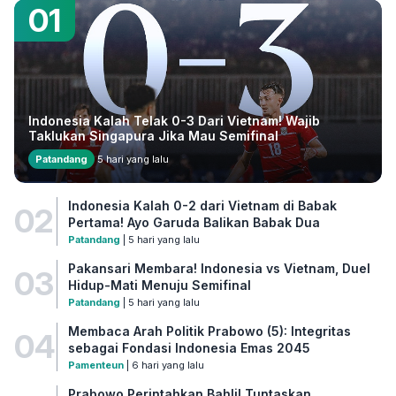
01
Indonesia Kalah Telak 0-3 Dari Vietnam! Wajib
Taklukan Singapura Jika Mau Semifinal
Patandang
5 hari yang lalu
Indonesia Kalah 0-2 dari Vietnam di Babak
02
Pertama! Ayo Garuda Balikan Babak Dua
Patandang
| 5 hari yang lalu
Pakansari Membara! Indonesia vs Vietnam, Duel
03
Hidup-Mati Menuju Semifinal
Patandang
| 5 hari yang lalu
Membaca Arah Politik Prabowo (5): Integritas
04
sebagai Fondasi Indonesia Emas 2045
Pamenteun
| 6 hari yang lalu
Prabowo Perintahkan Bahlil Tuntaskan