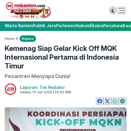
Warta Banten
Pulitik Jero
Parlemen
Hukum
Ékobis
Peristiwa
Kaa
Home
Nagara
Kemenag Siap Gelar Kick Off MQK
Internasional Pertama di Indonesia
Timur
Pesantren Menyapa Dunia!
Laporan: Tim Redaksi
Selasa, 01 Juli 2025 | 22:20 WIB