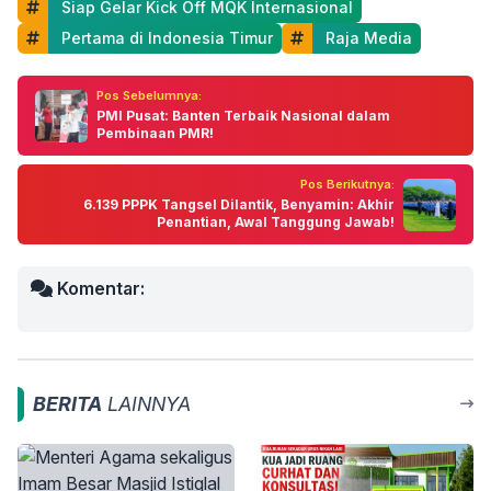
 Siap Gelar Kick Off MQK Internasional
 Pertama di Indonesia Timur
 Raja Media
Pos Sebelumnya:
PMI Pusat: Banten Terbaik Nasional dalam
Pembinaan PMR!
Pos Berikutnya:
6.139 PPPK Tangsel Dilantik, Benyamin: Akhir
Penantian, Awal Tanggung Jawab!
Komentar:
BERITA
LAINNYA