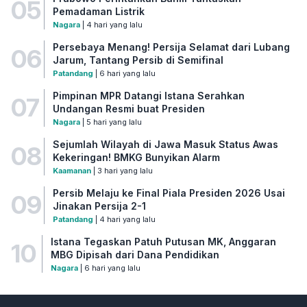
05
Pemadaman Listrik
Nagara
| 4 hari yang lalu
Persebaya Menang! Persija Selamat dari Lubang
06
Jarum, Tantang Persib di Semifinal
Patandang
| 6 hari yang lalu
Pimpinan MPR Datangi Istana Serahkan
07
Undangan Resmi buat Presiden
Nagara
| 5 hari yang lalu
Sejumlah Wilayah di Jawa Masuk Status Awas
08
Kekeringan! BMKG Bunyikan Alarm
Kaamanan
| 3 hari yang lalu
Persib Melaju ke Final Piala Presiden 2026 Usai
09
Jinakan Persija 2-1
Patandang
| 4 hari yang lalu
Istana Tegaskan Patuh Putusan MK, Anggaran
10
MBG Dipisah dari Dana Pendidikan
Nagara
| 6 hari yang lalu