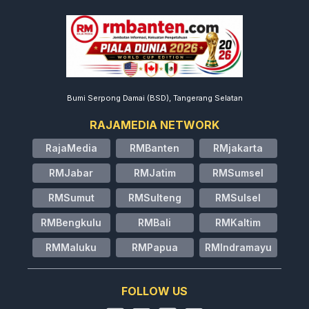
Bumi Serpong Damai (BSD), Tangerang Selatan
RAJAMEDIA NETWORK
RajaMedia
RMBanten
RMjakarta
RMJabar
RMJatim
RMSumsel
RMSumut
RMSulteng
RMSulsel
RMBengkulu
RMBali
RMKaltim
RMMaluku
RMPapua
RMIndramayu
FOLLOW US