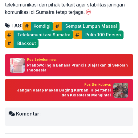
telekomunikasi dan pihak terkait agar stabilitas jaringan
komunikasi di Sumatra tetap terjaga.
TAG:
Komdigi
 Sempat Lumpuh Massal
 Telekomunikasi Sumatra
 Pulih 100 Persen
 Blackout
Pos Sebelumnya:
Prabowo Ingin Bahasa Prancis Diajarkan di Sekolah
Indonesia
Pos Berikutnya:
Jangan Kalap Makan Daging Kurban! Hipertensi
dan Kolesterol Mengintai
Komentar: