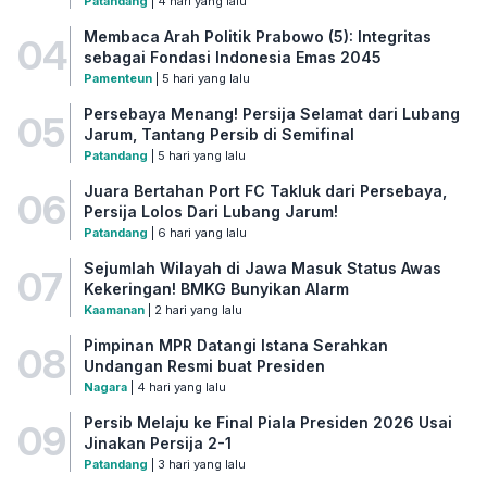
Patandang
| 4 hari yang lalu
Membaca Arah Politik Prabowo (5): Integritas
04
sebagai Fondasi Indonesia Emas 2045
Pamenteun
| 5 hari yang lalu
Persebaya Menang! Persija Selamat dari Lubang
05
Jarum, Tantang Persib di Semifinal
Patandang
| 5 hari yang lalu
Juara Bertahan Port FC Takluk dari Persebaya,
06
Persija Lolos Dari Lubang Jarum!
Patandang
| 6 hari yang lalu
Sejumlah Wilayah di Jawa Masuk Status Awas
07
Kekeringan! BMKG Bunyikan Alarm
Kaamanan
| 2 hari yang lalu
Pimpinan MPR Datangi Istana Serahkan
08
Undangan Resmi buat Presiden
Nagara
| 4 hari yang lalu
Persib Melaju ke Final Piala Presiden 2026 Usai
09
Jinakan Persija 2-1
Patandang
| 3 hari yang lalu