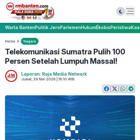
Warta Banten
Pulitik Jero
Parlemen
Hukum
Ékobis
Peristiwa
Kaa
Home
Nagara
Telekomunikasi Sumatra Pulih 100
Persen Setelah Lumpuh Massal!
Laporan: Raja Media Network
Jumat, 29 Mei 2026 | 18:10 WIB