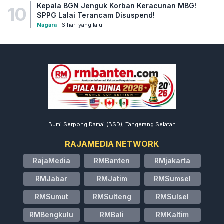
Kepala BGN Jenguk Korban Keracunan MBG!
10
SPPG Lalai Terancam Disuspend!
Nagara
| 6 hari yang lalu
Bumi Serpong Damai (BSD), Tangerang Selatan
RAJAMEDIA NETWORK
RajaMedia
RMBanten
RMjakarta
RMJabar
RMJatim
RMSumsel
RMSumut
RMSulteng
RMSulsel
RMBengkulu
RMBali
RMKaltim