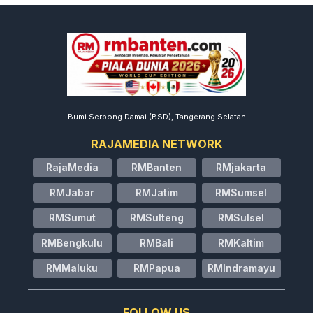
Bumi Serpong Damai (BSD), Tangerang Selatan
RAJAMEDIA NETWORK
RajaMedia
RMBanten
RMjakarta
RMJabar
RMJatim
RMSumsel
RMSumut
RMSulteng
RMSulsel
RMBengkulu
RMBali
RMKaltim
RMMaluku
RMPapua
RMIndramayu
FOLLOW US