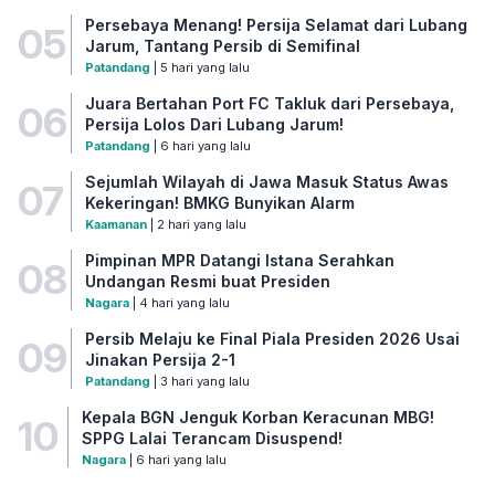
Persebaya Menang! Persija Selamat dari Lubang
05
Jarum, Tantang Persib di Semifinal
Patandang
| 5 hari yang lalu
Juara Bertahan Port FC Takluk dari Persebaya,
06
Persija Lolos Dari Lubang Jarum!
Patandang
| 6 hari yang lalu
Sejumlah Wilayah di Jawa Masuk Status Awas
07
Kekeringan! BMKG Bunyikan Alarm
Kaamanan
| 2 hari yang lalu
Pimpinan MPR Datangi Istana Serahkan
08
Undangan Resmi buat Presiden
Nagara
| 4 hari yang lalu
Persib Melaju ke Final Piala Presiden 2026 Usai
09
Jinakan Persija 2-1
Patandang
| 3 hari yang lalu
Kepala BGN Jenguk Korban Keracunan MBG!
10
SPPG Lalai Terancam Disuspend!
Nagara
| 6 hari yang lalu