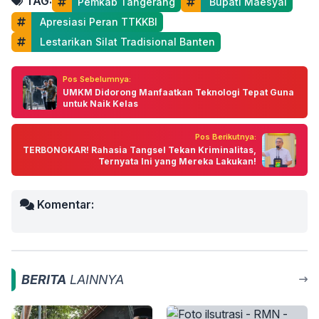
TAG:
Pemkab Tangerang
 Bupati Maesyal
 Apresiasi Peran TTKKBI
 Lestarikan Silat Tradisional Banten
Pos Sebelumnya:
UMKM Didorong Manfaatkan Teknologi Tepat Guna
untuk Naik Kelas
Pos Berikutnya:
TERBONGKAR! Rahasia Tangsel Tekan Kriminalitas,
Ternyata Ini yang Mereka Lakukan!
Komentar:
BERITA
LAINNYA