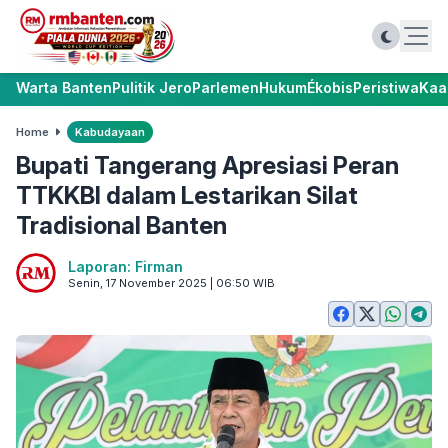
Warta Banten
Pulitik Jero
Parlemen
Hukum
Ékobis
Peristiwa
Kaa
Home
Kabudayaan
Bupati Tangerang Apresiasi Peran
TTKKBI dalam Lestarikan Silat
Tradisional Banten
Laporan: Firman
Senin, 17 November 2025 | 06:50 WIB