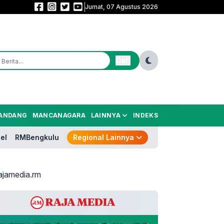
Jumat, 07 Agustus 2026
Bungkam Arema 3-1, Persija Sabet Juara 3 Piala Presiden 2026
Cari
ANDANG
MANCANAGARA
LAINNYA
INDEKS
el
RMBengkulu
Regional Lainnya
ajamedia.rm