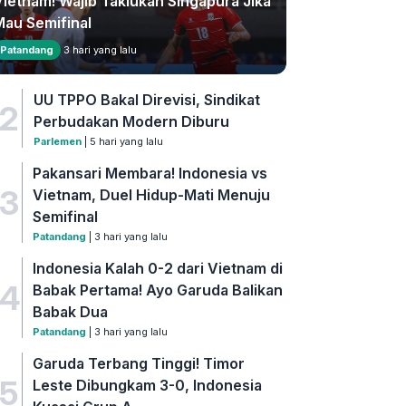
Vietnam! Wajib Taklukan Singapura Jika
Mau Semifinal
Patandang
3 hari yang lalu
UU TPPO Bakal Direvisi, Sindikat
2
Perbudakan Modern Diburu
Parlemen
| 5 hari yang lalu
Pakansari Membara! Indonesia vs
3
Vietnam, Duel Hidup-Mati Menuju
Semifinal
Patandang
| 3 hari yang lalu
Indonesia Kalah 0-2 dari Vietnam di
4
Babak Pertama! Ayo Garuda Balikan
Babak Dua
Patandang
| 3 hari yang lalu
Garuda Terbang Tinggi! Timor
5
Leste Dibungkam 3-0, Indonesia