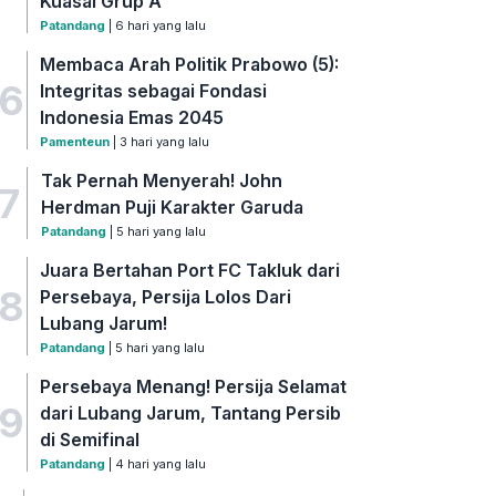
Kuasai Grup A
Patandang
| 6 hari yang lalu
Membaca Arah Politik Prabowo (5):
6
Integritas sebagai Fondasi
Indonesia Emas 2045
Pamenteun
| 3 hari yang lalu
Tak Pernah Menyerah! John
7
Herdman Puji Karakter Garuda
Patandang
| 5 hari yang lalu
Juara Bertahan Port FC Takluk dari
8
Persebaya, Persija Lolos Dari
Lubang Jarum!
Patandang
| 5 hari yang lalu
Persebaya Menang! Persija Selamat
9
dari Lubang Jarum, Tantang Persib
di Semifinal
Patandang
| 4 hari yang lalu