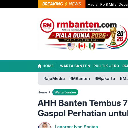
BREAKING
NEWS
Hadiah Rp 8 Miliar Depa
HOME
WARTA BANTEN
PULITIK JERO
PA
RajaMedia
RMBanten
RMjakarta
RMJ
Home
Warta Banten
AHH Banten Tembus 7
Gaspol Perhatian untu
Laporan: Iyan Sopian