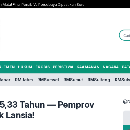
n Mata! Final Persib Vs Persebaya Dipastikan Seru
RLEMEN
HUKUM
ÉKOBIS
PERISTIWA
KAAMANAN
NAGARA
PAT
abar
RMJatim
RMSumsel
RMSumut
RMSulteng
RMSuls
@r
5,33 Tahun — Pemprov
k Lansia!