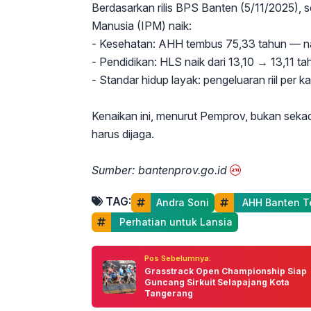
Berdasarkan rilis BPS Banten (5/11/2025),
Manusia (IPM) naik:
- Kesehatan: AHH tembus 75,33 tahun — na
- Pendidikan: HLS naik dari 13,10 → 13,11 t
- Standar hidup layak: pengeluaran riil per k
Kenaikan ini, menurut Pemprov, bukan seka
harus dijaga.
Sumber: bantenprov.go.id
TAG:
Andra Soni
 AHH Banten 
 Perhatian untuk Lansia
Pos Sebelumnya:
Grasstrack Open Championship Siap
Guncang Sirkuit Selapajang Kota
Tangerang