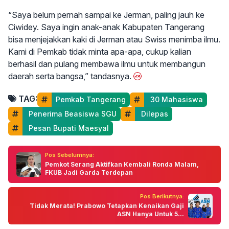
“Saya belum pernah sampai ke Jerman, paling jauh ke
Ciwidey. Saya ingin anak-anak Kabupaten Tangerang
bisa menjejakkan kaki di Jerman atau Swiss menimba ilmu.
Kami di Pemkab tidak minta apa-apa, cukup kalian
berhasil dan pulang membawa ilmu untuk membangun
daerah serta bangsa,” tandasnya.
TAG:
Pemkab Tangerang
 30 Mahasiswa
 Penerima Beasiswa SGU
 Dilepas
 Pesan Bupati Maesyal
Pos Sebelumnya:
Pemkot Serang Aktifkan Kembali Ronda Malam,
FKUB Jadi Garda Terdepan
Pos Berikutnya:
Tidak Merata! Prabowo Tetapkan Kenaikan Gaji
ASN Hanya Untuk 5...