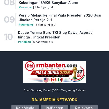
08
Kekeringan! BMKG Bunyikan Alarm
Kaamanan
| 4 hari yang lalu
Persib Melaju ke Final Piala Presiden 2026 Usai
09
Jinakan Persija 2-1
Patandang
| 4 hari yang lalu
Dasco Terima Guru TK! Siap Kawal Aspirasi
10
hingga Tingkat Presiden
Parlemen
| 6 hari yang lalu
Bumi Serpong Damai (BSD), Tangerang Selatan
RAJAMEDIA NETWORK
RajaMedia
RMBanten
RMjakarta