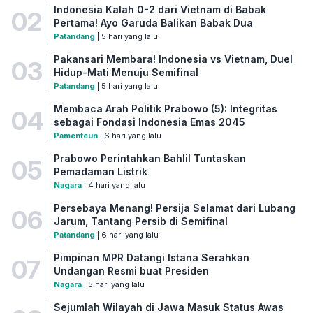
Indonesia Kalah 0-2 dari Vietnam di Babak
02
Pertama! Ayo Garuda Balikan Babak Dua
Patandang
| 5 hari yang lalu
Pakansari Membara! Indonesia vs Vietnam, Duel
03
Hidup-Mati Menuju Semifinal
Patandang
| 5 hari yang lalu
Membaca Arah Politik Prabowo (5): Integritas
04
sebagai Fondasi Indonesia Emas 2045
Pamenteun
| 6 hari yang lalu
Prabowo Perintahkan Bahlil Tuntaskan
05
Pemadaman Listrik
Nagara
| 4 hari yang lalu
Persebaya Menang! Persija Selamat dari Lubang
06
Jarum, Tantang Persib di Semifinal
Patandang
| 6 hari yang lalu
Pimpinan MPR Datangi Istana Serahkan
07
Undangan Resmi buat Presiden
Nagara
| 5 hari yang lalu
Sejumlah Wilayah di Jawa Masuk Status Awas