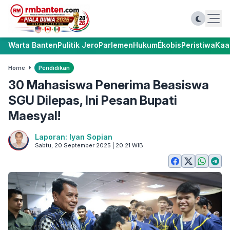
Warta Banten
Pulitik Jero
Parlemen
Hukum
Ékobis
Peristiwa
Kaa
Home
Pendidikan
30 Mahasiswa Penerima Beasiswa
SGU Dilepas, Ini Pesan Bupati
Maesyal!
Laporan: Iyan Sopian
Sabtu, 20 September 2025 | 20:21 WIB