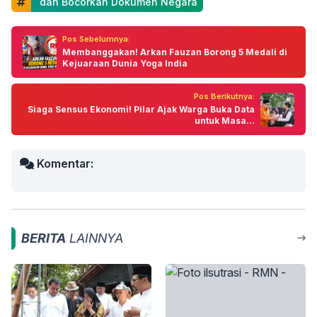
 dan Bocorkan Dokumen Negara
Pos Sebelumnya:
Membanggakan! Arkan Fauzan Borong 5 Medali di
Kejuaraan Dunia Yoga India
Pos Berikutnya:
Siaga Sensus Ekonomi! Pilar Ajak Warga Buka Data
untuk Masa...
Komentar:
BERITA
LAINNYA