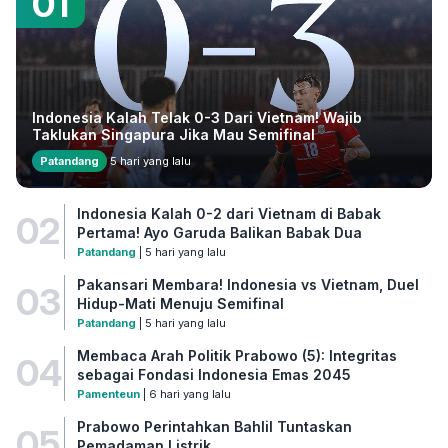
01
Indonesia Kalah Telak 0-3 Dari Vietnam! Wajib
Taklukan Singapura Jika Mau Semifinal
Patandang
5 hari yang lalu
Indonesia Kalah 0-2 dari Vietnam di Babak
02
Pertama! Ayo Garuda Balikan Babak Dua
Patandang
| 5 hari yang lalu
Pakansari Membara! Indonesia vs Vietnam, Duel
03
Hidup-Mati Menuju Semifinal
Patandang
| 5 hari yang lalu
Membaca Arah Politik Prabowo (5): Integritas
04
sebagai Fondasi Indonesia Emas 2045
Pamenteun
| 6 hari yang lalu
Prabowo Perintahkan Bahlil Tuntaskan
05
Pemadaman Listrik