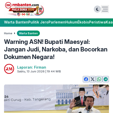
Warta Banten
Pulitik Jero
Parlemen
Hukum
Ékobis
Peristiwa
Kaa
Home
Warta Banten
Warning ASN! Bupati Maesyal:
Jangan Judi, Narkoba, dan Bocorkan
Dokumen Negara!
Laporan: Firman
Sabtu, 13 Juni 2026 | 19:44 WIB