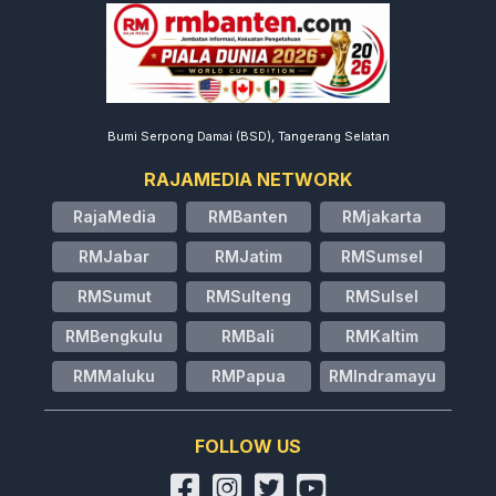
Bumi Serpong Damai (BSD), Tangerang Selatan
RAJAMEDIA NETWORK
RajaMedia
RMBanten
RMjakarta
RMJabar
RMJatim
RMSumsel
RMSumut
RMSulteng
RMSulsel
RMBengkulu
RMBali
RMKaltim
RMMaluku
RMPapua
RMIndramayu
FOLLOW US