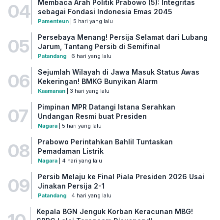
Membaca Arah Politik Prabowo (5): Integritas
04
sebagai Fondasi Indonesia Emas 2045
Pamenteun
| 5 hari yang lalu
Persebaya Menang! Persija Selamat dari Lubang
05
Jarum, Tantang Persib di Semifinal
Patandang
| 6 hari yang lalu
Sejumlah Wilayah di Jawa Masuk Status Awas
06
Kekeringan! BMKG Bunyikan Alarm
Kaamanan
| 3 hari yang lalu
Pimpinan MPR Datangi Istana Serahkan
07
Undangan Resmi buat Presiden
Nagara
| 5 hari yang lalu
Prabowo Perintahkan Bahlil Tuntaskan
08
Pemadaman Listrik
Nagara
| 4 hari yang lalu
Persib Melaju ke Final Piala Presiden 2026 Usai
09
Jinakan Persija 2-1
Patandang
| 4 hari yang lalu
Kepala BGN Jenguk Korban Keracunan MBG!