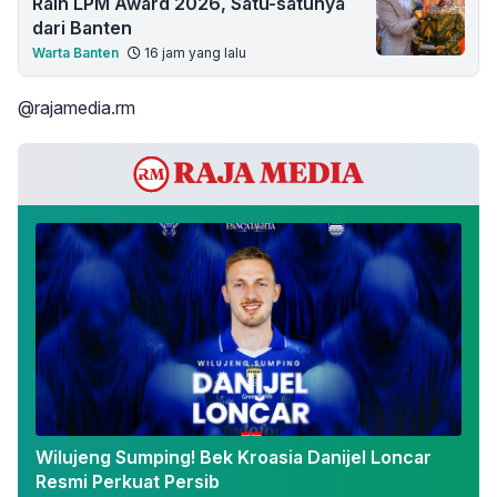
Raih LPM Award 2026, Satu-satunya
dari Banten
Warta Banten
16 jam yang lalu
@rajamedia.rm
Wilujeng Sumping! Bek Kroasia Danijel Loncar
Resmi Perkuat Persib