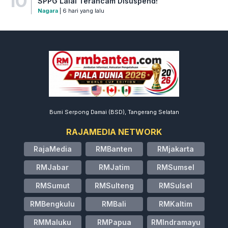
10
SPPG Lalai Terancam Disuspend!
Nagara
| 6 hari yang lalu
Bumi Serpong Damai (BSD), Tangerang Selatan
RAJAMEDIA NETWORK
RajaMedia
RMBanten
RMjakarta
RMJabar
RMJatim
RMSumsel
RMSumut
RMSulteng
RMSulsel
RMBengkulu
RMBali
RMKaltim
RMMaluku
RMPapua
RMIndramayu