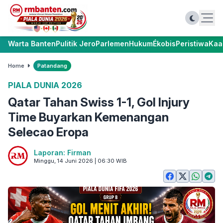
Warta Banten
Pulitik Jero
Parlemen
Hukum
Ékobis
Peristiwa
Kaa
Home
Patandang
PIALA DUNIA 2026
Qatar Tahan Swiss 1-1, Gol Injury
Time Buyarkan Kemenangan
Selecao Eropa
Laporan: Firman
Minggu, 14 Juni 2026 | 06:30 WIB