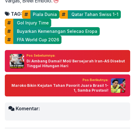
Vargas, Breel Embolo.
TAG:
Piala Dunia
 Qatar Tahan Swiss 1-1
 Gol Injury Time
 Buyarkan Kemenangan Selecao Eropa
 FFA World Cup 2026
Pos Sebelumnya:
Di Ambang Damai! MoU Bersejarah Iran-AS Disebut
Tinggal Hitungan Hari
Pos Berikutnya:
Maroko Bikin Kejutan Tahan Pavorit Juara Brasil 1-
1, Samba Prustasi!
Komentar: