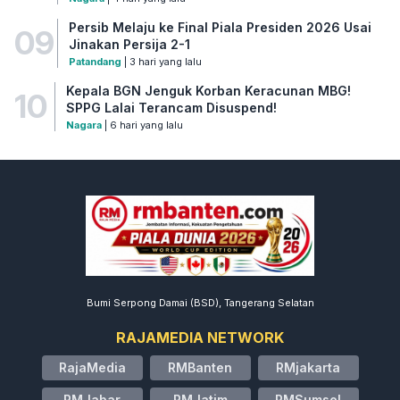
Persib Melaju ke Final Piala Presiden 2026 Usai
09
Jinakan Persija 2-1
Patandang
| 3 hari yang lalu
Kepala BGN Jenguk Korban Keracunan MBG!
10
SPPG Lalai Terancam Disuspend!
Nagara
| 6 hari yang lalu
Bumi Serpong Damai (BSD), Tangerang Selatan
RAJAMEDIA NETWORK
RajaMedia
RMBanten
RMjakarta
RMJabar
RMJatim
RMSumsel