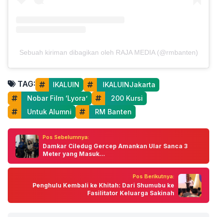
Sebuah kiriman dibagikan oleh RAJA MEDIA (@rmbanten)
TAG:
IKALUIN
 IKALUINJakarta
 Nobar Film ‘Lyora’
 200 Kursi
 Untuk Alumni
 RM Banten
Pos Sebelumnya:
Damkar Ciledug Gercep Amankan Ular Sanca 3
Meter yang Masuk...
Pos Berikutnya:
Penghulu Kembali ke Khitah: Dari Shumubu ke
Fasilitator Keluarga Sakinah