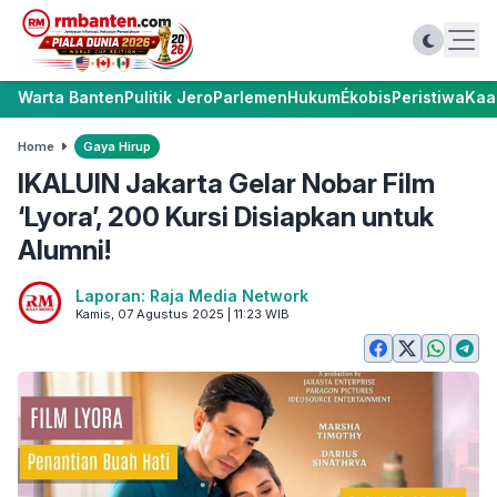
Warta Banten
Pulitik Jero
Parlemen
Hukum
Ékobis
Peristiwa
Kaa
Home
Gaya Hirup
IKALUIN Jakarta Gelar Nobar Film
‘Lyora’, 200 Kursi Disiapkan untuk
Alumni!
Laporan: Raja Media Network
Kamis, 07 Agustus 2025 | 11:23 WIB