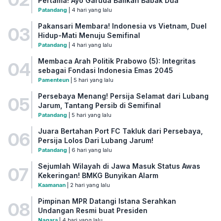
Pertama! Ayo Garuda Balikan Babak Dua
Patandang
| 4 hari yang lalu
Pakansari Membara! Indonesia vs Vietnam, Duel
03
Hidup-Mati Menuju Semifinal
Patandang
| 4 hari yang lalu
Membaca Arah Politik Prabowo (5): Integritas
04
sebagai Fondasi Indonesia Emas 2045
Pamenteun
| 5 hari yang lalu
Persebaya Menang! Persija Selamat dari Lubang
05
Jarum, Tantang Persib di Semifinal
Patandang
| 5 hari yang lalu
Juara Bertahan Port FC Takluk dari Persebaya,
06
Persija Lolos Dari Lubang Jarum!
Patandang
| 6 hari yang lalu
Sejumlah Wilayah di Jawa Masuk Status Awas
07
Kekeringan! BMKG Bunyikan Alarm
Kaamanan
| 2 hari yang lalu
Pimpinan MPR Datangi Istana Serahkan
08
Undangan Resmi buat Presiden
Nagara
| 4 hari yang lalu