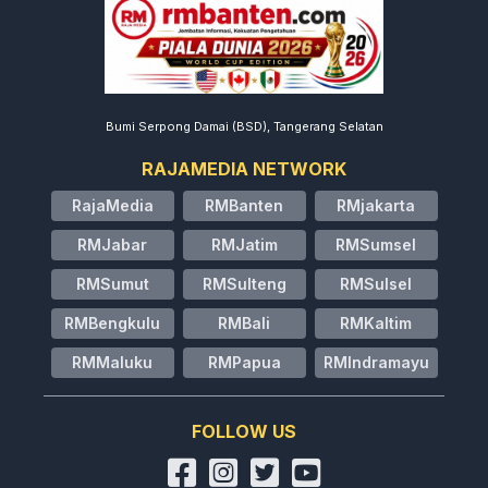
Bumi Serpong Damai (BSD), Tangerang Selatan
RAJAMEDIA NETWORK
RajaMedia
RMBanten
RMjakarta
RMJabar
RMJatim
RMSumsel
RMSumut
RMSulteng
RMSulsel
RMBengkulu
RMBali
RMKaltim
RMMaluku
RMPapua
RMIndramayu
FOLLOW US