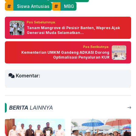
 Siswa Antusias
 MBG
Pos Sebelumnya:
Tanam Mangrove di Pesisir Banten, Wapres Ajak
Generasi Muda Selamatkan...
Pos Berikutnya:
Kementerian UMKM Gandeng ADKASI Dorong
Optimalisasi Penyaluran KUR
Komentar:
BERITA
LAINNYA