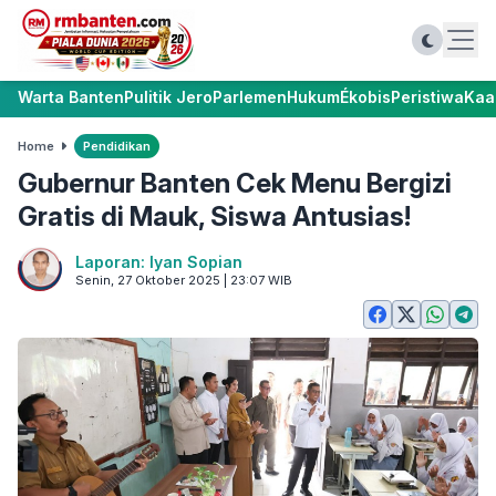
Warta Banten
Pulitik Jero
Parlemen
Hukum
Ékobis
Peristiwa
Kaa
Home
Pendidikan
Gubernur Banten Cek Menu Bergizi
Gratis di Mauk, Siswa Antusias!
Laporan: Iyan Sopian
Senin, 27 Oktober 2025 | 23:07 WIB