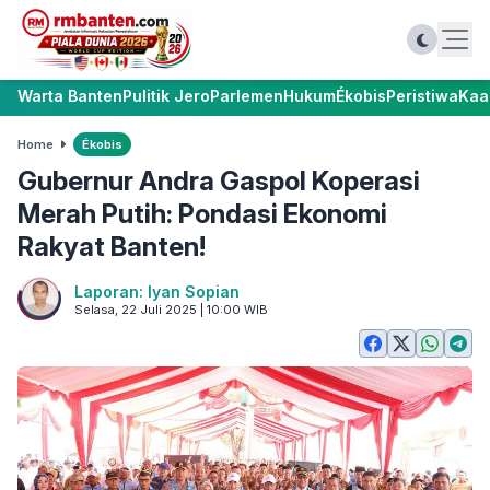
Warta Banten
Pulitik Jero
Parlemen
Hukum
Ékobis
Peristiwa
Kaa
Home
Ékobis
Gubernur Andra Gaspol Koperasi
Merah Putih: Pondasi Ekonomi
Rakyat Banten!
Laporan: Iyan Sopian
Selasa, 22 Juli 2025 | 10:00 WIB