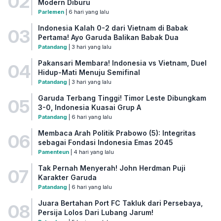
02
Modern Diburu
Parlemen
| 6 hari yang lalu
Indonesia Kalah 0-2 dari Vietnam di Babak
03
Pertama! Ayo Garuda Balikan Babak Dua
Patandang
| 3 hari yang lalu
Pakansari Membara! Indonesia vs Vietnam, Duel
04
Hidup-Mati Menuju Semifinal
Patandang
| 3 hari yang lalu
Garuda Terbang Tinggi! Timor Leste Dibungkam
05
3-0, Indonesia Kuasai Grup A
Patandang
| 6 hari yang lalu
Membaca Arah Politik Prabowo (5): Integritas
06
sebagai Fondasi Indonesia Emas 2045
Pamenteun
| 4 hari yang lalu
Tak Pernah Menyerah! John Herdman Puji
07
Karakter Garuda
Patandang
| 6 hari yang lalu
Juara Bertahan Port FC Takluk dari Persebaya,
08
Persija Lolos Dari Lubang Jarum!