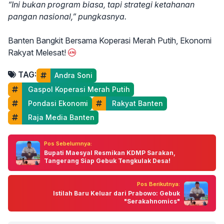
“Ini bukan program biasa, tapi strategi ketahanan
pangan nasional,” pungkasnya.
Banten Bangkit Bersama Koperasi Merah Putih, Ekonomi
Rakyat Melesat!
TAG:
Andra Soni
 Gaspol Koperasi Merah Putih
 Pondasi Ekonomi
 Rakyat Banten
 Raja Media Banten
Pos Sebelumnya:
Bupati Maesyal Resmikan KDMP Sarakan,
Tangerang Siap Gebuk Tengkulak Desa!
Pos Berikutnya:
Istilah Baru Keluar dari Prabowo: Gebuk
"Serakahnomics"