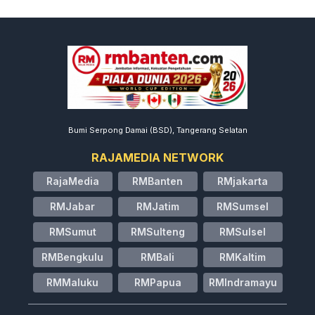
Bumi Serpong Damai (BSD), Tangerang Selatan
RAJAMEDIA NETWORK
RajaMedia
RMBanten
RMjakarta
RMJabar
RMJatim
RMSumsel
RMSumut
RMSulteng
RMSulsel
RMBengkulu
RMBali
RMKaltim
RMMaluku
RMPapua
RMIndramayu