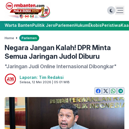
Warta Banten
Pulitik Jero
Parlemen
Hukum
Ékobis
Peristiwa
Kaa
Home
Parlemen
Negara Jangan Kalah! DPR Minta
Semua Jaringan Judol Diburu
"Jaringan Judi Online Internasional Dibongkar"
Laporan: Tim Redaksi
Selasa, 12 Mei 2026 | 05:01 WIB