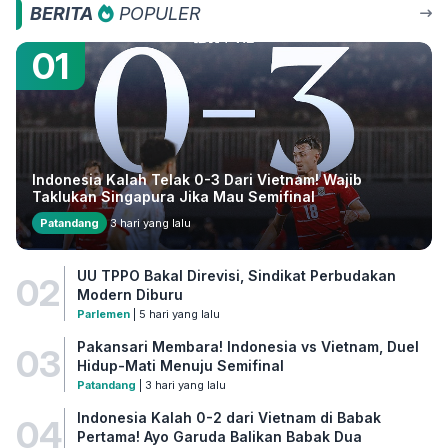
BERITA
POPULER
01
Indonesia Kalah Telak 0-3 Dari Vietnam! Wajib
Taklukan Singapura Jika Mau Semifinal
Patandang
3 hari yang lalu
UU TPPO Bakal Direvisi, Sindikat Perbudakan
02
Modern Diburu
Parlemen
| 5 hari yang lalu
Pakansari Membara! Indonesia vs Vietnam, Duel
03
Hidup-Mati Menuju Semifinal
Patandang
| 3 hari yang lalu
Indonesia Kalah 0-2 dari Vietnam di Babak
04
Pertama! Ayo Garuda Balikan Babak Dua