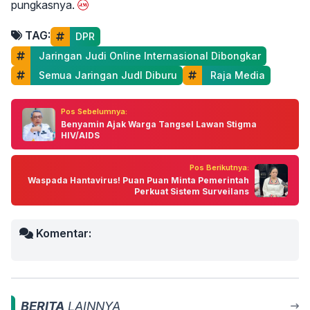
pungkasnya.
TAG:
DPR
 Jaringan Judi Online Internasional Dibongkar
 Semua Jaringan Judl Diburu
 Raja Media
Pos Sebelumnya:
Benyamin Ajak Warga Tangsel Lawan Stigma
HIV/AIDS
Pos Berikutnya:
Waspada Hantavirus! Puan Puan Minta Pemerintah
Perkuat Sistem Surveilans
Komentar:
BERITA
LAINNYA