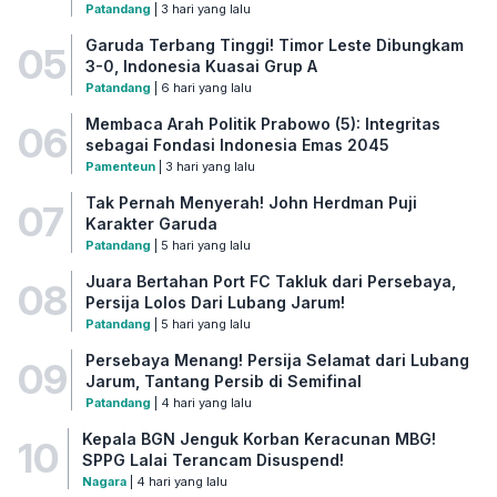
Patandang
| 3 hari yang lalu
Garuda Terbang Tinggi! Timor Leste Dibungkam
05
3-0, Indonesia Kuasai Grup A
Patandang
| 6 hari yang lalu
Membaca Arah Politik Prabowo (5): Integritas
06
sebagai Fondasi Indonesia Emas 2045
Pamenteun
| 3 hari yang lalu
Tak Pernah Menyerah! John Herdman Puji
07
Karakter Garuda
Patandang
| 5 hari yang lalu
Juara Bertahan Port FC Takluk dari Persebaya,
08
Persija Lolos Dari Lubang Jarum!
Patandang
| 5 hari yang lalu
Persebaya Menang! Persija Selamat dari Lubang
09
Jarum, Tantang Persib di Semifinal
Patandang
| 4 hari yang lalu
Kepala BGN Jenguk Korban Keracunan MBG!
10
SPPG Lalai Terancam Disuspend!
Nagara
| 4 hari yang lalu