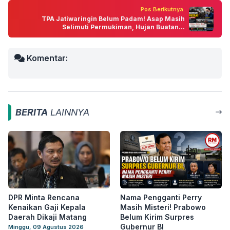
Pos Berikutnya:
TPA Jatiwaringin Belum Padam! Asap Masih
Selimuti Permukiman, Hujan Buatan...
Komentar:
BERITA
LAINNYA
DPR Minta Rencana
Nama Pengganti Perry
Kenaikan Gaji Kepala
Masih Misteri! Prabowo
Daerah Dikaji Matang
Belum Kirim Surpres
Gubernur BI
Minggu, 09 Agustus 2026