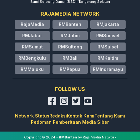
Bumi Serpong Damai (BSD), Tangerang Selatan
RAJAMEDIA NETWORK
RajaMedia
RMBanten
RMjakarta
RMJabar
RMJatim
RMSumsel
RMSumut
RMSulteng
RMSulsel
RMBengkulu
RMBali
RMKaltim
RMMaluku
RMPapua
RMIndramayu
FOLLOW US
Network Status
Redaksi
Kontak Kami
Tentang Kami
Pedoman Pemberitaan Media Siber
Copyright © 2024 -
RMBanten
by Raja Media Network