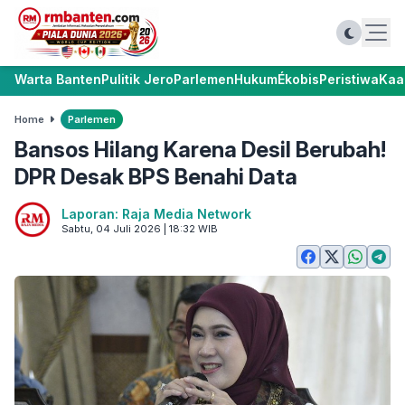
Warta Banten
Pulitik Jero
Parlemen
Hukum
Ékobis
Peristiwa
Kaa
Home
Parlemen
Bansos Hilang Karena Desil Berubah!
DPR Desak BPS Benahi Data
Laporan: Raja Media Network
Sabtu, 04 Juli 2026 | 18:32 WIB