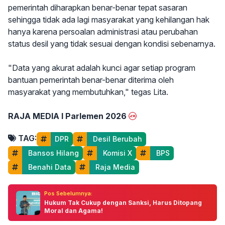
pemerintah diharapkan benar-benar tepat sasaran
sehingga tidak ada lagi masyarakat yang kehilangan hak
hanya karena persoalan administrasi atau perubahan
status desil yang tidak sesuai dengan kondisi sebenarnya.
"Data yang akurat adalah kunci agar setiap program
bantuan pemerintah benar-benar diterima oleh
masyarakat yang membutuhkan," tegas Lita.
RAJA MEDIA I Parlemen 2026
TAG:
DPR
 Desil Berubah
 Bansos Hilang
 Komisi X
 BPS
 Benahi Data
 Raja Media
Pos Sebelumnya:
Hukum Tak Cukup dengan Sanksi, Harus Ditopang
Moral dan Agama!