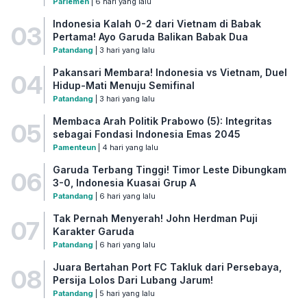
Parlemen
| 6 hari yang lalu
Indonesia Kalah 0-2 dari Vietnam di Babak
03
Pertama! Ayo Garuda Balikan Babak Dua
Patandang
| 3 hari yang lalu
Pakansari Membara! Indonesia vs Vietnam, Duel
04
Hidup-Mati Menuju Semifinal
Patandang
| 3 hari yang lalu
Membaca Arah Politik Prabowo (5): Integritas
05
sebagai Fondasi Indonesia Emas 2045
Pamenteun
| 4 hari yang lalu
Garuda Terbang Tinggi! Timor Leste Dibungkam
06
3-0, Indonesia Kuasai Grup A
Patandang
| 6 hari yang lalu
Tak Pernah Menyerah! John Herdman Puji
07
Karakter Garuda
Patandang
| 6 hari yang lalu
Juara Bertahan Port FC Takluk dari Persebaya,
08
Persija Lolos Dari Lubang Jarum!
Patandang
| 5 hari yang lalu