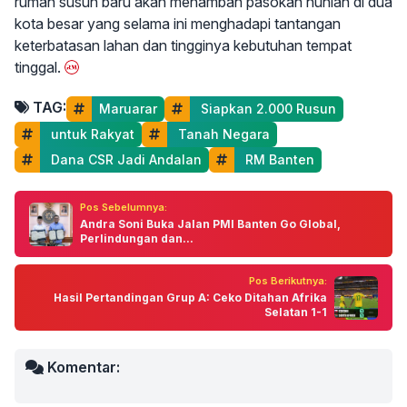
rumah susun baru akan menambah pasokan hunian di dua
kota besar yang selama ini menghadapi tantangan
keterbatasan lahan dan tingginya kebutuhan tempat
tinggal.
TAG:
Maruarar
 Siapkan 2.000 Rusun
 untuk Rakyat
 Tanah Negara
 Dana CSR Jadi Andalan
 RM Banten
Pos Sebelumnya:
Andra Soni Buka Jalan PMI Banten Go Global,
Perlindungan dan...
Pos Berikutnya:
Hasil Pertandingan Grup A: Ceko Ditahan Afrika
Selatan 1-1
Komentar: