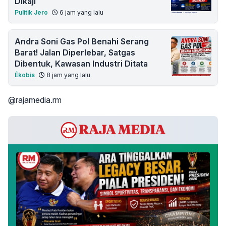
Dikaji
Pulitik Jero
6 jam yang lalu
Andra Soni Gas Pol Benahi Serang
Barat! Jalan Diperlebar, Satgas
Dibentuk, Kawasan Industri Ditata
Ékobis
8 jam yang lalu
@rajamedia.rm