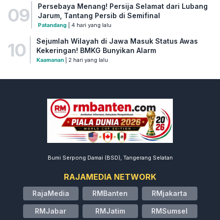
Persebaya Menang! Persija Selamat dari Lubang
09
Jarum, Tantang Persib di Semifinal
Patandang
| 4 hari yang lalu
Sejumlah Wilayah di Jawa Masuk Status Awas
10
Kekeringan! BMKG Bunyikan Alarm
Kaamanan
| 2 hari yang lalu
Bumi Serpong Damai (BSD), Tangerang Selatan
RAJAMEDIA NETWORK
RajaMedia
RMBanten
RMjakarta
RMJabar
RMJatim
RMSumsel