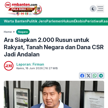
Warta Banten
Pulitik Jero
Parlemen
Hukum
Ékobis
Peristiwa
Kaa
Home
Nagara
Ara Siapkan 2.000 Rusun untuk
Rakyat, Tanah Negara dan Dana CSR
Jadi Andalan
Laporan: Firman
Kamis, 18 Juni 2026 | 16:27 WIB