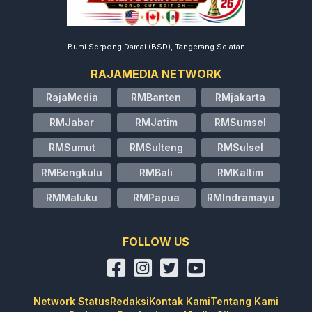
Bumi Serpong Damai (BSD), Tangerang Selatan
RAJAMEDIA NETWORK
RajaMedia
RMBanten
RMjakarta
RMJabar
RMJatim
RMSumsel
RMSumut
RMSulteng
RMSulsel
RMBengkulu
RMBali
RMKaltim
RMMaluku
RMPapua
RMIndramayu
FOLLOW US
Network Status
Redaksi
Kontak Kami
Tentang Kami