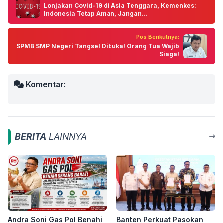
Lonjakan Covid-19 di Asia Tenggara, Kemenkes:
Indonesia Tetap Aman, Jangan...
Pos Berikutnya:
SPMB SMP Negeri Tangsel Dibuka! Orang Tua Wajib
Siaga!
Komentar:
BERITA
LAINNYA
Andra Soni Gas Pol Benahi
Banten Perkuat Pasokan