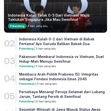
Indonesia Kalah Telak 0-3 Dari Vietnam! Wajib
Taklukan Singapura Jika Mau Semifinal
Patandang
4 hari yang lalu
Indonesia Kalah 0-2 dari Vietnam di Babak
02
Pertama! Ayo Garuda Balikan Babak Dua
Patandang
| 5 hari yang lalu
Pakansari Membara! Indonesia vs Vietnam, Duel
03
Hidup-Mati Menuju Semifinal
Patandang
| 5 hari yang lalu
Membaca Arah Politik Prabowo (5): Integritas
04
sebagai Fondasi Indonesia Emas 2045
Pamenteun
| 5 hari yang lalu
Persebaya Menang! Persija Selamat dari Lubang
05
Jarum, Tantang Persib di Semifinal
Patandang
| 6 hari yang lalu
Sejumlah Wilayah di Jawa Masuk Status Awas