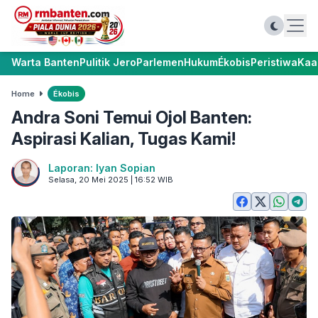
Warta Banten
Pulitik Jero
Parlemen
Hukum
Ékobis
Peristiwa
Kaa
Home
Ékobis
Andra Soni Temui Ojol Banten:
Aspirasi Kalian, Tugas Kami!
Laporan: Iyan Sopian
Selasa, 20 Mei 2025 | 16:52 WIB