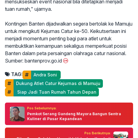
mensukseskan event nasional bila ditetapkan menjadi
tuan rumah," ujarnya.
Kontingen Banten dijadwalkan segera bertolak ke Mamuju
untuk mengikuti Kejurnas Catur ke-50. Keikutsertaan ini
menjadi momentum penting bagi para atlet untuk
membuktikan kemampuan sekaligus memperkuat posisi
Banten dalam peta persaingan olahraga catur nasional.
Sumber: bantenprov.go.id
TAG:
Andra Soni 
Dukung Atlet Catur Kejurnas di Mamuju
 Siap Jadi Tuan Rumah Tahun Depan
Pos Sebelumnya:
Pemkot Serang Gandeng Mayora Bangun Sentra
Kuliner di Pasar Kepandean
Pos Berikutnya: