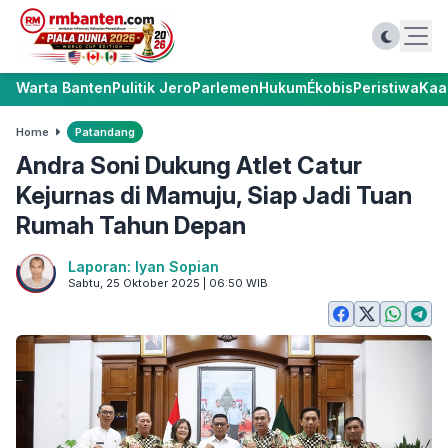
Warta Banten
Pulitik Jero
Parlemen
Hukum
Ékobis
Peristiwa
Kaa
Home
Patandang
Andra Soni Dukung Atlet Catur
Kejurnas di Mamuju, Siap Jadi Tuan
Rumah Tahun Depan
Laporan: Iyan Sopian
Sabtu, 25 Oktober 2025 | 06:50 WIB