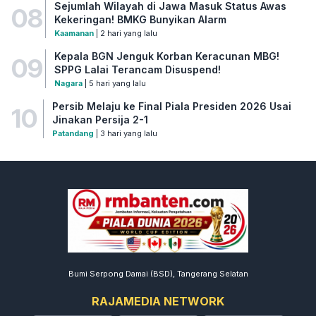
Sejumlah Wilayah di Jawa Masuk Status Awas
08
Kekeringan! BMKG Bunyikan Alarm
Kaamanan
| 2 hari yang lalu
Kepala BGN Jenguk Korban Keracunan MBG!
09
SPPG Lalai Terancam Disuspend!
Nagara
| 5 hari yang lalu
Persib Melaju ke Final Piala Presiden 2026 Usai
10
Jinakan Persija 2-1
Patandang
| 3 hari yang lalu
Bumi Serpong Damai (BSD), Tangerang Selatan
RAJAMEDIA NETWORK