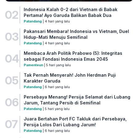
Indonesia Kalah 0-2 dari Vietnam di Babak
02
Pertama! Ayo Garuda Balikan Babak Dua
Patandang
| 4 hari yang lalu
Pakansari Membara! Indonesia vs Vietnam, Duel
03
Hidup-Mati Menuju Semifinal
Patandang
| 4 hari yang lalu
Membaca Arah Politik Prabowo (5): Integritas
04
sebagai Fondasi Indonesia Emas 2045
Pamenteun
| 5 hari yang lalu
Tak Pernah Menyerah! John Herdman Puji
05
Karakter Garuda
Patandang
| 6 hari yang lalu
Persebaya Menang! Persija Selamat dari Lubang
06
Jarum, Tantang Persib di Semifinal
Patandang
| 5 hari yang lalu
Juara Bertahan Port FC Takluk dari Persebaya,
07
Persija Lolos Dari Lubang Jarum!
Patandang
| 6 hari yang lalu