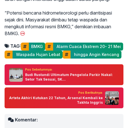
“Potensi bencana hidrometeorologi perlu diantisipasi
sejak dini. Masyarakat diimbau tetap waspada dan
mengikuti informasi resmi BMKG,” demikian imbauan
BMKG.
TAG:
BMKG
 Alarm Cuaca Ekstrem 20- 21 Mei
 Waspada Hujan Lebat
 hingga Angin Kencang
Pos Sebelumnya:
Budi Rustandi Ultimatum Pengelola Parkir Nakal:
Setor Tak Sesuai, SK...
Pos Berikutnya:
Arteta Akhiri Kutukan 22 Tahun, Arsenal Kembali ke
Takhta Inggris
Komentar: