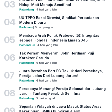
03
Hidup-Mati Menuju Semifinal
Patandang
| 4 hari yang lalu
UU TPPO Bakal Direvisi, Sindikat Perbudakan
04
Modern Diburu
Parlemen
| 6 hari yang lalu
Membaca Arah Politik Prabowo (5): Integritas
05
sebagai Fondasi Indonesia Emas 2045
Pamenteun
| 4 hari yang lalu
Tak Pernah Menyerah! John Herdman Puji
06
Karakter Garuda
Patandang
| 6 hari yang lalu
Juara Bertahan Port FC Takluk dari Persebaya,
07
Persija Lolos Dari Lubang Jarum!
Patandang
| 6 hari yang lalu
Persebaya Menang! Persija Selamat dari Lubang
08
Jarum, Tantang Persib di Semifinal
Patandang
| 5 hari yang lalu
Sejumlah Wilayah di Jawa Masuk Status Awas
09
Kekeringan! BMKG Bunyikan Alarm