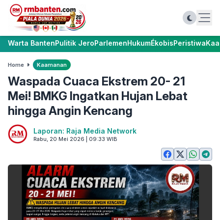
Warta Banten
Pulitik Jero
Parlemen
Hukum
Ékobis
Peristiwa
Kaa
Home
Kaamanan
Waspada Cuaca Ekstrem 20- 21
Mei! BMKG Ingatkan Hujan Lebat
hingga Angin Kencang
Laporan: Raja Media Network
Rabu, 20 Mei 2026 | 09:33 WIB