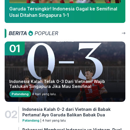
Garuda Tersingkir! Indonesia Gagal ke Semifinal
Usai Ditahan Singapura 1-1
BERITA
POPULER
01
Indonesia Kalah Telak 0-3 Dari Vietnam! Wajib
Taklukan Singapura Jika Mau Semifinal
Patandang
4 hari yang lalu
Indonesia Kalah 0-2 dari Vietnam di Babak
02
Pertama! Ayo Garuda Balikan Babak Dua
Patandang
| 4 hari yang lalu
Pakansari Membara! Indonesia vs Vietnam, Duel