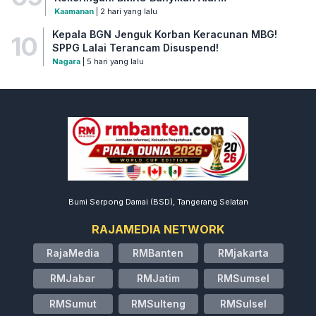
Kaamanan
| 2 hari yang lalu
Kepala BGN Jenguk Korban Keracunan MBG!
10
SPPG Lalai Terancam Disuspend!
Nagara
| 5 hari yang lalu
Bumi Serpong Damai (BSD), Tangerang Selatan
RAJAMEDIA NETWORK
RajaMedia
RMBanten
RMjakarta
RMJabar
RMJatim
RMSumsel
RMSumut
RMSulteng
RMSulsel