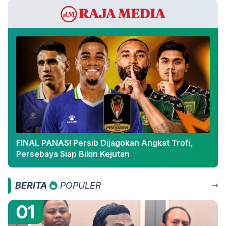
FINAL PANAS! Persib Dijagokan Angkat Trofi,
Persebaya Siap Bikin Kejutan
BERITA
POPULER
01