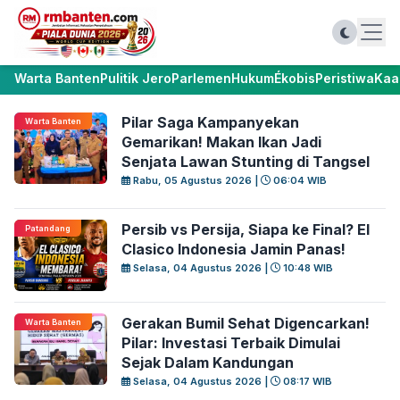
Warta Banten
Pulitik Jero
Parlemen
Hukum
Ékobis
Peristiwa
Kaa
Pilar Saga Kampanyekan
Warta Banten
Gemarikan! Makan Ikan Jadi
Senjata Lawan Stunting di Tangsel
Rabu, 05 Agustus 2026 |
06:04 WIB
Persib vs Persija, Siapa ke Final? El
Patandang
Clasico Indonesia Jamin Panas!
Selasa, 04 Agustus 2026 |
10:48 WIB
Gerakan Bumil Sehat Digencarkan!
Warta Banten
Pilar: Investasi Terbaik Dimulai
Sejak Dalam Kandungan
Selasa, 04 Agustus 2026 |
08:17 WIB