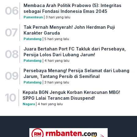
Membaca Arah Politik Prabowo (5): Integritas
06
sebagai Fondasi Indonesia Emas 2045
Pamenteun
| 3 hari yang lalu
Tak Pernah Menyerah! John Herdman Puji
07
Karakter Garuda
Patandang
| 5 hari yang lalu
Juara Bertahan Port FC Takluk dari Persebaya,
08
Persija Lolos Dari Lubang Jarum!
Patandang
| 4 hari yang lalu
Persebaya Menang! Persija Selamat dari Lubang
09
Jarum, Tantang Persib di Semifinal
Patandang
| 3 hari yang lalu
Kepala BGN Jenguk Korban Keracunan MBG!
10
SPPG Lalai Terancam Disuspend!
Nagara
| 4 hari yang lalu