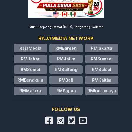
Bumi Serpong Damai (BSD), Tangerang Selatan
RAJAMEDIA NETWORK
RajaMedia
RMBanten
RMjakarta
RMJabar
RMJatim
RMSumsel
RMSumut
RMSulteng
RMSulsel
RMBengkulu
RMBali
RMKaltim
RMMaluku
RMPapua
RMIndramayu
FOLLOW US