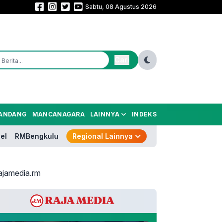
Sabtu, 08 Agustus 2026
Piala Presiden Simbol Sportivitas, Transparansi, dan Ekonomi! Ara Tingga
Cari
ANDANG
MANCANAGARA
LAINNYA
INDEKS
el
RMBengkulu
Regional Lainnya
ajamedia.rm