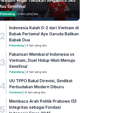
Vietnam! Wajib Taklukan Singapura Jika
Mau Semifinal
Patandang
4 hari yang lalu
Indonesia Kalah 0-2 dari Vietnam di
2
Babak Pertama! Ayo Garuda Balikan
Babak Dua
Patandang
| 4 hari yang lalu
Pakansari Membara! Indonesia vs
3
Vietnam, Duel Hidup-Mati Menuju
Semifinal
Patandang
| 4 hari yang lalu
UU TPPO Bakal Direvisi, Sindikat
4
Perbudakan Modern Diburu
Parlemen
| 6 hari yang lalu
Membaca Arah Politik Prabowo (5):
5
Integritas sebagai Fondasi