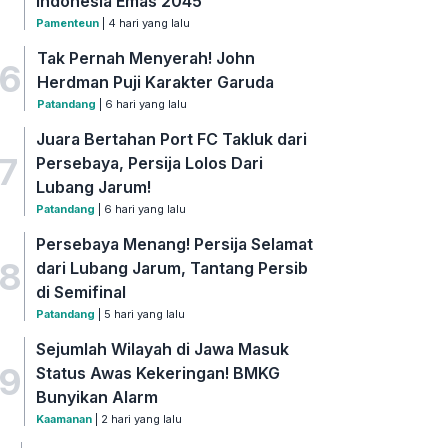
Indonesia Emas 2045
Pamenteun
| 4 hari yang lalu
Tak Pernah Menyerah! John
6
Herdman Puji Karakter Garuda
Patandang
| 6 hari yang lalu
Juara Bertahan Port FC Takluk dari
7
Persebaya, Persija Lolos Dari
Lubang Jarum!
Patandang
| 6 hari yang lalu
Persebaya Menang! Persija Selamat
8
dari Lubang Jarum, Tantang Persib
di Semifinal
Patandang
| 5 hari yang lalu
Sejumlah Wilayah di Jawa Masuk
9
Status Awas Kekeringan! BMKG
Bunyikan Alarm
Kaamanan
| 2 hari yang lalu