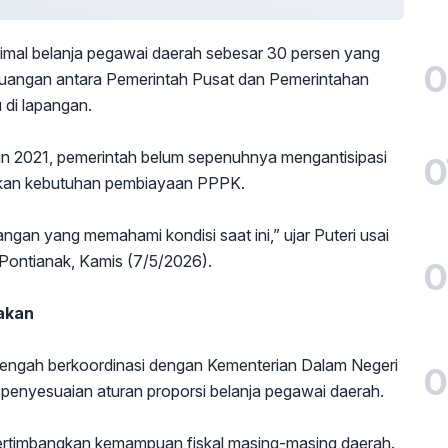
imal belanja pegawai daerah sebesar 30 persen yang
0
angan antara Pemerintah Pusat dan Pemerintahan
 di lapangan.
 2021, pemerintah belum sepenuhnya mengantisipasi
0
jakan kebutuhan pembiayaan PPPK.
gan yang memahami kondisi saat ini,” ujar Puteri usai
 Pontianak, Kamis (7/5/2026).
0
akan
tengah berkoordinasi dengan Kementerian Dalam Negeri
0
enyesuaian aturan proporsi belanja pegawai daerah.
rtimbangkan kemampuan fiskal masing-masing daerah.