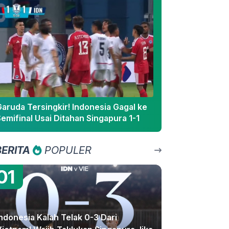
aruda Tersingkir! Indonesia Gagal ke
emifinal Usai Ditahan Singapura 1-1
BERITA
POPULER
01
ndonesia Kalah Telak 0-3 Dari