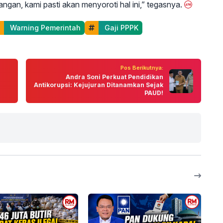
gan, kami pasti akan menyoroti hal ini,” tegasnya.
 Warning Pemerintah
 Gaji PPPK
Pos Berikutnya:
Andra Soni Perkuat Pendidikan
Antikorupsi: Kejujuran Ditanamkan Sejak
PAUD!