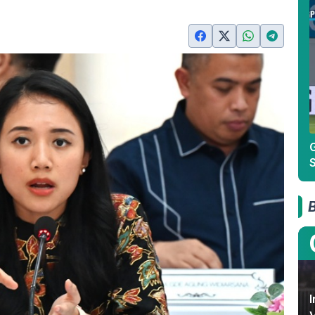
G
S
I