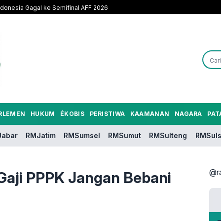
Indonesia Gagal ke Semifinal AFF 2026
RLEMEN
HUKUM
ÉKOBIS
PERISTIWA
KAAMANAN
NAGARA
PAT
abar
RMJatim
RMSumsel
RMSumut
RMSulteng
RMSuls
@r
 Gaji PPPK Jangan Bebani