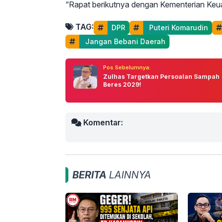
“Rapat berikutnya dengan Kementerian Keuan
TAG:
DPR
 Puteri Komarudin
 Jangan Bebani Daerah
Pos Sebelumnya:
Zulhas Targetkan Persoalan Sampah
Beres 2029!
Komentar:
BERITA
LAINNYA