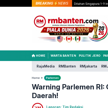
BREAKING
NEWS
Ditahan Singapura 1-1! 
HOME
WARTA BANTEN
PULITIK JERO
PA
RajaMedia
RMBanten
RMjakarta
RMJ
Home
Parlemen
Warning Parlemen RI:
Daerah!
Laporan: Tim Redaksi