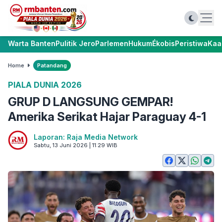
Warta Banten
Pulitik Jero
Parlemen
Hukum
Ékobis
Peristiwa
Kaa
Home
Patandang
PIALA DUNIA 2026
GRUP D LANGSUNG GEMPAR!
Amerika Serikat Hajar Paraguay 4-1
Laporan: Raja Media Network
Sabtu, 13 Juni 2026 | 11:29 WIB