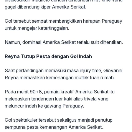
gagal dibendung kiper Amerika Serikat.
Gol tersebut sempat membangkitkan harapan Paraguay
untuk mengejar ketertinggalan.
Namun, dominasi Amerika Serikat terlalu sulit dihentikan.
Reyna Tutup Pesta dengan Gol Indah
Saat pertandingan memasuki masa injury time, Giovanni
Reyna memastikan kemenangan mutlak tuan rumah.
Pada menit 90+8, pemain kreatif Amerika Serikat itu
melepaskan tendangan luar kaki alias trivela yang
meluncur indah ke gawang Paraguay.
Gol spektakuler tersebut sekaligus menjadi penutup
sempurna pesta kemenangan Amerika Serikat.