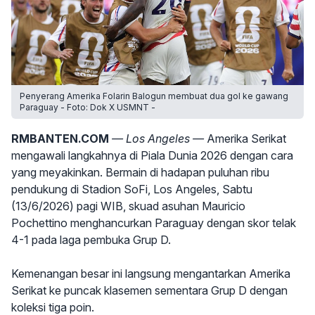
Penyerang Amerika Folarin Balogun membuat dua gol ke gawang
Paraguay - Foto: Dok X USMNT -
RMBANTEN.COM
— Los Angeles —
Amerika Serikat
mengawali langkahnya di Piala Dunia 2026 dengan cara
yang meyakinkan. Bermain di hadapan puluhan ribu
pendukung di Stadion SoFi, Los Angeles, Sabtu
(13/6/2026) pagi WIB, skuad asuhan Mauricio
Pochettino menghancurkan Paraguay dengan skor telak
4-1 pada laga pembuka Grup D.
Kemenangan besar ini langsung mengantarkan Amerika
Serikat ke puncak klasemen sementara Grup D dengan
koleksi tiga poin.