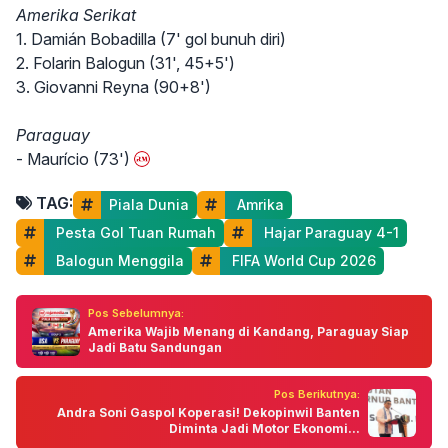
Amerika Serikat
1. Damián Bobadilla (7' gol bunuh diri)
2. Folarin Balogun (31', 45+5')
3. Giovanni Reyna (90+8')
Paraguay
- Maurício (73')
TAG:
Piala Dunia
 Amrika
 Pesta Gol Tuan Rumah
 Hajar Paraguay 4-1
 Balogun Menggila
 FIFA World Cup 2026
Pos Sebelumnya:
Amerika Wajib Menang di Kandang, Paraguay Siap
Jadi Batu Sandungan
Pos Berikutnya:
Andra Soni Gaspol Koperasi! Dekopinwil Banten
Diminta Jadi Motor Ekonomi...