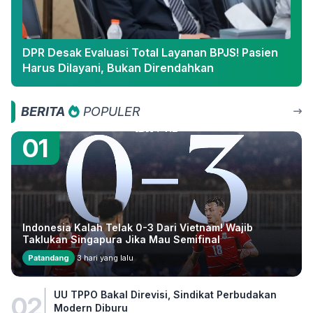
DPR Desak Evaluasi Total Layanan BPJS! Pasien
Harus Dilayani, Bukan Direndahkan
BERITA
POPULER
01
Indonesia Kalah Telak 0-3 Dari Vietnam! Wajib
Taklukan Singapura Jika Mau Semifinal
Patandang
3 hari yang lalu
UU TPPO Bakal Direvisi, Sindikat Perbudakan
02
Modern Diburu