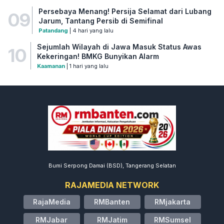
Persebaya Menang! Persija Selamat dari Lubang
09
Jarum, Tantang Persib di Semifinal
Patandang
| 4 hari yang lalu
Sejumlah Wilayah di Jawa Masuk Status Awas
10
Kekeringan! BMKG Bunyikan Alarm
Kaamanan
| 1 hari yang lalu
Bumi Serpong Damai (BSD), Tangerang Selatan
RAJAMEDIA NETWORK
RajaMedia
RMBanten
RMjakarta
RMJabar
RMJatim
RMSumsel