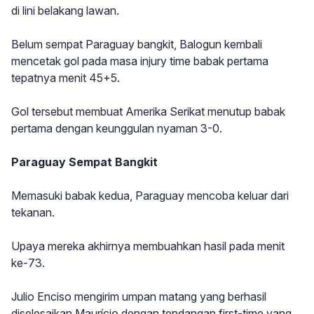
di lini belakang lawan.
Belum sempat Paraguay bangkit, Balogun kembali
mencetak gol pada masa injury time babak pertama
tepatnya menit 45+5.
Gol tersebut membuat Amerika Serikat menutup babak
pertama dengan keunggulan nyaman 3-0.
Paraguay Sempat Bangkit
Memasuki babak kedua, Paraguay mencoba keluar dari
tekanan.
Upaya mereka akhirnya membuahkan hasil pada menit
ke-73.
Julio Enciso mengirim umpan matang yang berhasil
diselesaikan Maurício dengan tendangan first-time yang