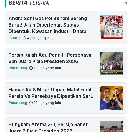
BERITA
TERKINI
Andra Soni Gas Pol Benahi Serang
Barat! Jalan Diperlebar, Satgas
Dibentuk, Kawasan Industri Ditata
Ékobis
4 jam yang lalu
Persib Kalah Adu Penalti! Persebaya
Sah Juara Piala Presiden 2026
Patandang
13 jam yang lalu
Hadiah Rp 8 Miliar Depan Mata! Final
Persib Vs Persebaya Dipastikan Seru
Patandang
18 jam yang lalu
Bungkam Arema 3-1, Persija Sabet
Juara 3 Piala Presiden 2026