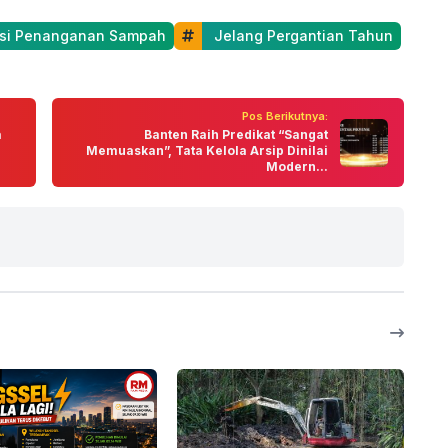
asi Penanganan Sampah
 Jelang Pergantian Tahun
Pos Berikutnya:
a
Banten Raih Predikat “Sangat
Memuaskan”, Tata Kelola Arsip Dinilai
Modern...