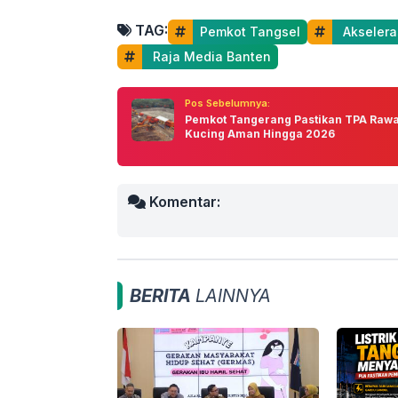
TAG:
Pemkot Tangsel
 Akseler
 Raja Media Banten
Pos Sebelumnya:
Pemkot Tangerang Pastikan TPA Raw
Kucing Aman Hingga 2026
Komentar:
BERITA
LAINNYA