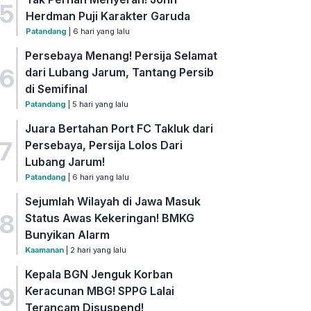
5
Herdman Puji Karakter Garuda
Patandang
| 6 hari yang lalu
Persebaya Menang! Persija Selamat
6
dari Lubang Jarum, Tantang Persib
di Semifinal
Patandang
| 5 hari yang lalu
Juara Bertahan Port FC Takluk dari
7
Persebaya, Persija Lolos Dari
Lubang Jarum!
Patandang
| 6 hari yang lalu
Sejumlah Wilayah di Jawa Masuk
8
Status Awas Kekeringan! BMKG
Bunyikan Alarm
Kaamanan
| 2 hari yang lalu
Kepala BGN Jenguk Korban
9
Keracunan MBG! SPPG Lalai
Terancam Disuspend!