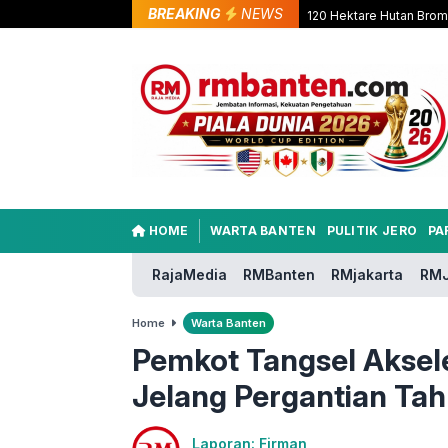
BREAKING
NEWS
120 Hektare Hutan Brom
HOME
WARTA BANTEN
PULITIK JERO
PA
RajaMedia
RMBanten
RMjakarta
RMJ
Home
Warta Banten
Pemkot Tangsel Akse
Jelang Pergantian Ta
Laporan: Firman