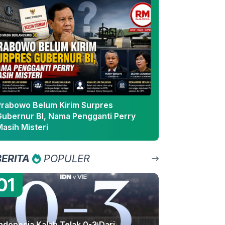
Prabowo Belum Kirim Surpres
Gubernur BI, Nama Pengganti Perry
asih Misteri
BERITA
POPULER
01
ndonesia Kalah Telak 0-3 Dari