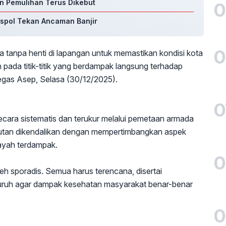
an Pemulihan Terus Dikebut
0
aspol Tekan Ancaman Banjir
0
 tanpa henti di lapangan untuk memastikan kondisi kota
an pada titik-titik yang berdampak langsung terhadap
 tegas Asep, Selasa (30/12/2025).
0
cara sistematis dan terukur melalui pemetaan armada
gkutan dikendalikan dengan mempertimbangkan aspek
layah terdampak.
0
leh sporadis. Semua harus terencana, disertai
uruh agar dampak kesehatan masyarakat benar-benar
0