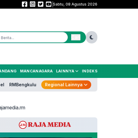
Sabtu, 08 Agustus 2026
Ditahan Singapura 1-1! Indonesia Gagal ke Semifinal AFF 2026
Cari
ANDANG
MANCANAGARA
LAINNYA
INDEKS
el
RMBengkulu
Regional Lainnya
ajamedia.rm