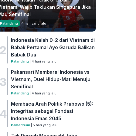
Vietnam! Wajib Taklukan Singapura Jika
Mau Semifinal
Patandang
4 hari yang lalu
Indonesia Kalah 0-2 dari Vietnam di
2
Babak Pertama! Ayo Garuda Balikan
Babak Dua
Patandang
| 4 hari yang lalu
Pakansari Membara! Indonesia vs
3
Vietnam, Duel Hidup-Mati Menuju
Semifinal
Patandang
| 4 hari yang lalu
Membaca Arah Politik Prabowo (5):
4
Integritas sebagai Fondasi
Indonesia Emas 2045
Pamenteun
| 5 hari yang lalu
Tak Pernah Menyerah! John