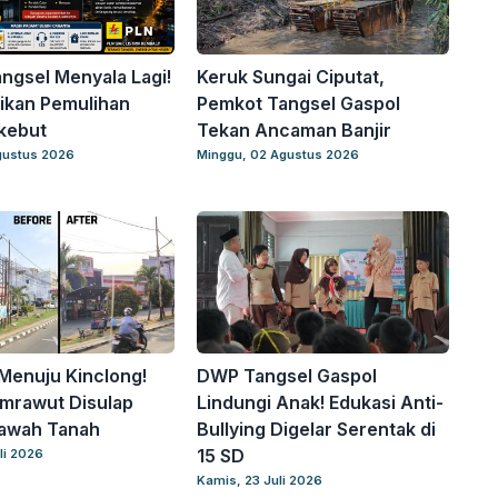
angsel Menyala Lagi!
Keruk Sungai Ciputat,
ikan Pemulihan
Pemkot Tangsel Gaspol
kebut
Tekan Ancaman Banjir
gustus 2026
Minggu, 02 Agustus 2026
Menuju Kinclong!
DWP Tangsel Gaspol
mrawut Disulap
Lindungi Anak! Edukasi Anti-
awah Tanah
Bullying Digelar Serentak di
15 SD
li 2026
Kamis, 23 Juli 2026