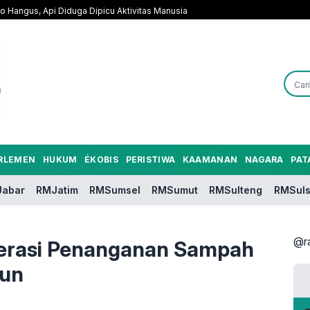
o Hangus, Api Diduga Dipicu Aktivitas Manusia
RLEMEN
HUKUM
ÉKOBIS
PERISTIWA
KAAMANAN
NAGARA
PAT
abar
RMJatim
RMSumsel
RMSumut
RMSulteng
RMSuls
@r
lerasi Penanganan Sampah
hun