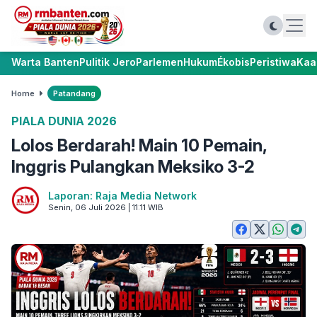
Warta Banten
Pulitik Jero
Parlemen
Hukum
Ékobis
Peristiwa
Kaa
Home
Patandang
PIALA DUNIA 2026
Lolos Berdarah! Main 10 Pemain,
Inggris Pulangkan Meksiko 3-2
Laporan: Raja Media Network
Senin, 06 Juli 2026 | 11:11 WIB