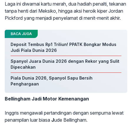
Laga ini diwarnai kartu merah, dua hadiah penalti, tekanan
tanpa henti dari Meksiko, hingga aksi heroik kiper Jordan
Pickford yang menjadi penyelamat di menit-menit akhir.
BACA JUGA
Deposit Tembus Rp1 Triliun! PPATK Bongkar Modus
Judi Piala Dunia 2026
Spanyol Juara Dunia 2026 dengan Rekor yang Sulit
Dipecahkan
Piala Dunia 2026, Spanyol Sapu Bersih
Penghargaan
Bellingham Jadi Motor Kemenangan
Inggris mengawali pertandingan dengan sempurna lewat
penampilan luar biasa
J
ude Bellingham.