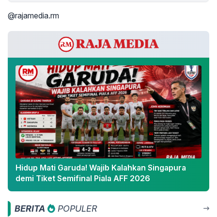
@rajamedia.rm
Hidup Mati Garuda! Wajib Kalahkan Singapura
demi Tiket Semifinal Piala AFF 2026
BERITA
POPULER