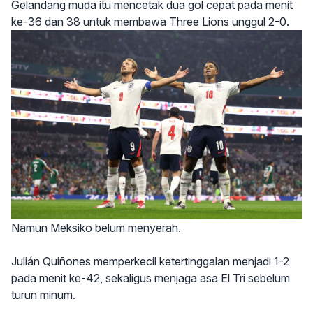
Gelandang muda itu mencetak dua gol cepat pada menit
ke-36 dan 38 untuk membawa Three Lions unggul 2-0.
Namun Meksiko belum menyerah.
Julián Quiñones memperkecil ketertinggalan menjadi 1-2
pada menit ke-42, sekaligus menjaga asa El Tri sebelum
turun minum.