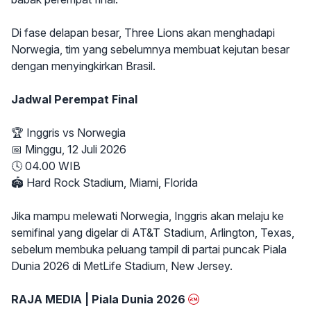
Di fase delapan besar, Three Lions akan menghadapi
Norwegia, tim yang sebelumnya membuat kejutan besar
dengan menyingkirkan Brasil.
Jadwal Perempat Final
🏆 Inggris vs Norwegia
📅 Minggu, 12 Juli 2026
🕓 04.00 WIB
🏟 Hard Rock Stadium, Miami, Florida
Jika mampu melewati Norwegia, Inggris akan melaju ke
semifinal yang digelar di AT&T Stadium, Arlington, Texas,
sebelum membuka peluang tampil di partai puncak Piala
Dunia 2026 di MetLife Stadium, New Jersey.
RAJA MEDIA | Piala Dunia 2026