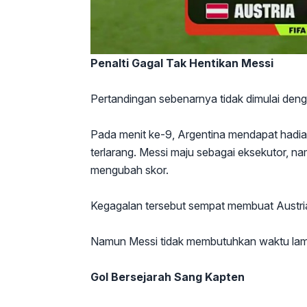
Penalti Gagal Tak Hentikan Messi
Pertandingan sebenarnya tidak dimulai den
Pada menit ke-9, Argentina mendapat hadiah 
terlarang. Messi maju sebagai eksekutor, 
mengubah skor.
Kegagalan tersebut sempat membuat Austria
Namun Messi tidak membutuhkan waktu la
Gol Bersejarah Sang Kapten