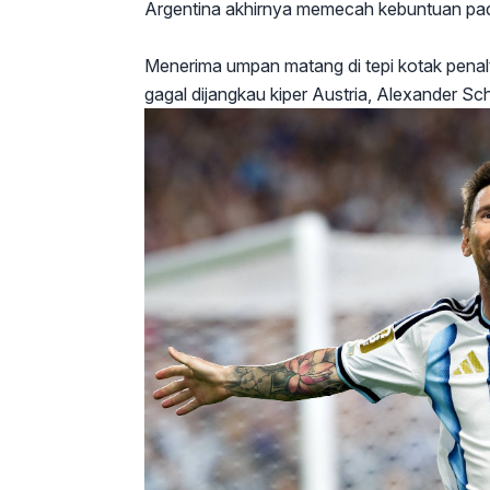
Argentina akhirnya memecah kebuntuan pad
Menerima umpan matang di tepi kotak penalt
gagal dijangkau kiper Austria, Alexander Sch