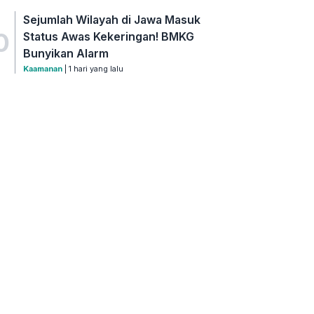
Sejumlah Wilayah di Jawa Masuk
0
Status Awas Kekeringan! BMKG
Bunyikan Alarm
Kaamanan
| 1 hari yang lalu