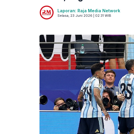
Laporan: Raja Media Network
Selasa, 23 Juni 2026 | 02:31 WIB