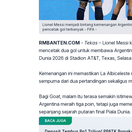
Lionel Messi menjadi bintang kemenangan Argentin
pencetak gol terbanyak - FIFA -
RMBANTEN.COM
- Tekas –
Lionel Messi 
mencetak dua gol untuk membawa Argentina
Dunia 2026 di Stadion AT&T, Texas, Selasa
Kemenangan ini memastikan La Albiceleste 
sempurna dari dua pertandingan sekaligus 
Bagi Goat, malam itu terasa semakin istim
Argentina meraih tiga poin, tetapi juga me
sepanjang sejarah putaran final Piala Dunia.
BACA JUGA
Deposit Tembus Rp1 Triliun! PPATK Bongk