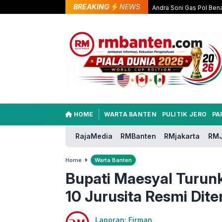
BREAKING
NEWS
Andra Soni Gas Pol Bena
HOME
WARTA BANTEN
PULITIK JERO
PA
RajaMedia
RMBanten
RMjakarta
RMJ
Home
Warta Banten
Bupati Maesyal Turun
10 Jurusita Resmi Dit
Laporan: Firman