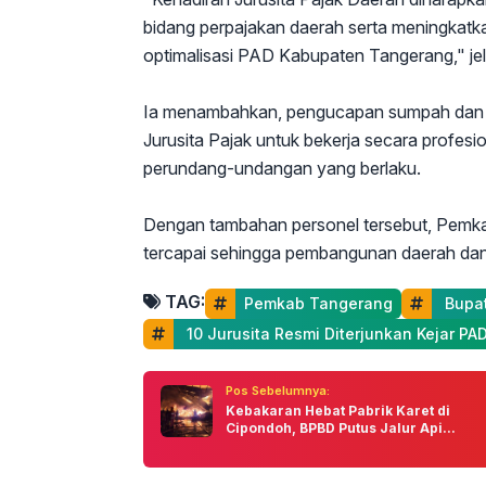
bidang perpajakan daerah serta meningkat
optimalisasi PAD Kabupaten Tangerang," je
Ia menambahkan, pengucapan sumpah dan ja
Jurusita Pajak untuk bekerja secara profesi
perundang-undangan yang berlaku.
Dengan tambahan personel tersebut, Pemka
tercapai sehingga pembangunan daerah dan
TAG:
Pemkab Tangerang
 Bupa
 10 Jurusita Resmi Diterjunkan Kejar PA
Pos Sebelumnya:
Kebakaran Hebat Pabrik Karet di
Cipondoh, BPBD Putus Jalur Api...