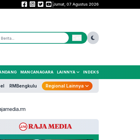
Jumat, 07 Agustus 2026
Persib Kalah Adu Penalti! Persebaya Sah Juara Piala Presiden 2026
Cari
ANDANG
MANCANAGARA
LAINNYA
INDEKS
el
RMBengkulu
Regional Lainnya
ajamedia.rm