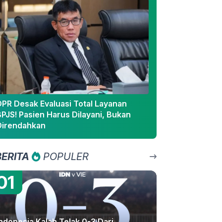
DPR Desak Evaluasi Total Layanan
PJS! Pasien Harus Dilayani, Bukan
Direndahkan
BERITA
POPULER
01
ndonesia Kalah Telak 0-3 Dari