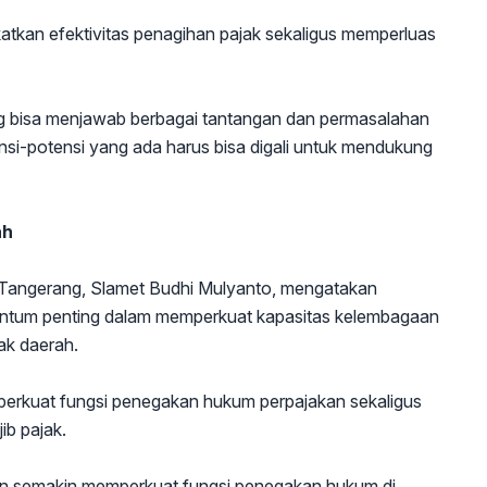
katkan efektivitas penagihan pajak sekaligus memperluas
ng bisa menjawab berbagai tantangan dan permasalahan
ensi-potensi yang ada harus bisa digali untuk mendukung
ah
Tangerang, Slamet Budhi Mulyanto, mengatakan
entum penting dalam memperkuat kapasitas kelembagaan
ak daerah.
perkuat fungsi penegakan hukum perpajakan sekaligus
b pajak.
kan semakin memperkuat fungsi penegakan hukum di