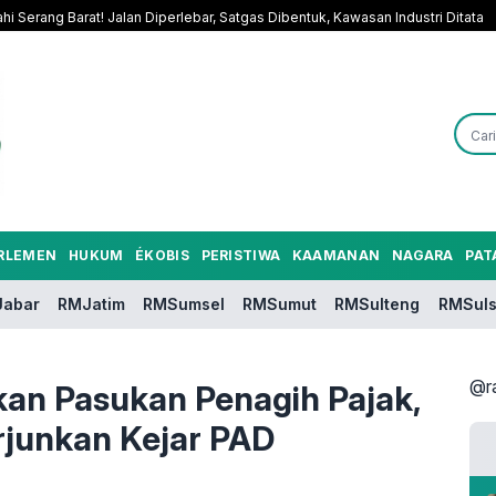
hi Serang Barat! Jalan Diperlebar, Satgas Dibentuk, Kawasan Industri Ditata
RLEMEN
HUKUM
ÉKOBIS
PERISTIWA
KAAMANAN
NAGARA
PAT
abar
RMJatim
RMSumsel
RMSumut
RMSulteng
RMSuls
@r
kan Pasukan Penagih Pajak,
erjunkan Kejar PAD