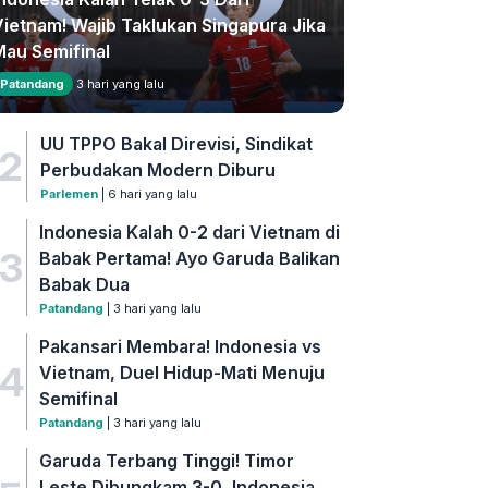
Vietnam! Wajib Taklukan Singapura Jika
Mau Semifinal
Patandang
3 hari yang lalu
UU TPPO Bakal Direvisi, Sindikat
2
Perbudakan Modern Diburu
Parlemen
| 6 hari yang lalu
Indonesia Kalah 0-2 dari Vietnam di
3
Babak Pertama! Ayo Garuda Balikan
Babak Dua
Patandang
| 3 hari yang lalu
Pakansari Membara! Indonesia vs
4
Vietnam, Duel Hidup-Mati Menuju
Semifinal
Patandang
| 3 hari yang lalu
Garuda Terbang Tinggi! Timor
Leste Dibungkam 3-0, Indonesia