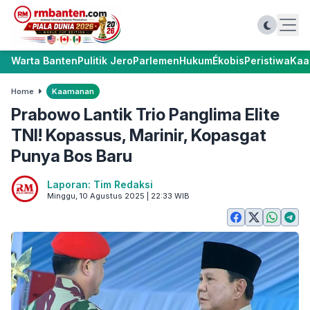
Warta Banten
Pulitik Jero
Parlemen
Hukum
Ékobis
Peristiwa
Kaa
Home
Kaamanan
Prabowo Lantik Trio Panglima Elite
TNI! Kopassus, Marinir, Kopasgat
Punya Bos Baru
Laporan: Tim Redaksi
Minggu, 10 Agustus 2025 | 22:33 WIB