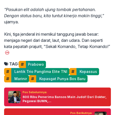
“Pasukan elit adalah ujung tombak pertahanan.
Dengan status baru, kita tuntut kinerja makin tinggi,”
ujarnya.
Kini, tiga jenderal ini memikul tanggung jawab besar:
menjaga negeri dari darat, laut, dan udara. Dan seperti
kata pepatah prajurit, “Sekali Komando, Tetap Komando!”
TAG:
Prabowo
 Lantik Trio Panglima Elite TNI
 Kopassus
 Marinir
 Kopasgat Punya Bos Baru
Pos Sebelumnya:
600 Ribu Penerima Bansos Main Judol! Dari Dokter,
Pegawai BUMN,...
Pos Berikutnya: