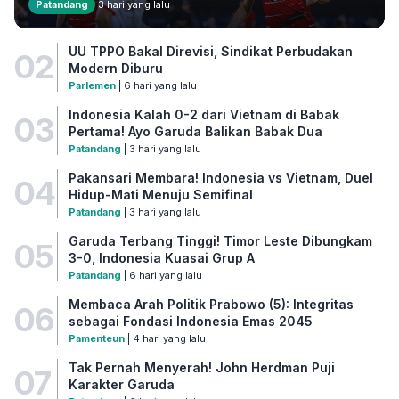
Patandang
3 hari yang lalu
UU TPPO Bakal Direvisi, Sindikat Perbudakan
02
Modern Diburu
Parlemen
| 6 hari yang lalu
Indonesia Kalah 0-2 dari Vietnam di Babak
03
Pertama! Ayo Garuda Balikan Babak Dua
Patandang
| 3 hari yang lalu
Pakansari Membara! Indonesia vs Vietnam, Duel
04
Hidup-Mati Menuju Semifinal
Patandang
| 3 hari yang lalu
Garuda Terbang Tinggi! Timor Leste Dibungkam
05
3-0, Indonesia Kuasai Grup A
Patandang
| 6 hari yang lalu
Membaca Arah Politik Prabowo (5): Integritas
06
sebagai Fondasi Indonesia Emas 2045
Pamenteun
| 4 hari yang lalu
Tak Pernah Menyerah! John Herdman Puji
07
Karakter Garuda