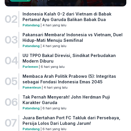
Indonesia Kalah 0-2 dari Vietnam di Babak
02
Pertama! Ayo Garuda Balikan Babak Dua
Patandang
| 4 hari yang lalu
Pakansari Membara! Indonesia vs Vietnam, Duel
03
Hidup-Mati Menuju Semifinal
Patandang
| 4 hari yang lalu
UU TPPO Bakal Direvisi, Sindikat Perbudakan
04
Modern Diburu
Parlemen
| 6 hari yang lalu
Membaca Arah Politik Prabowo (5): Integritas
05
sebagai Fondasi Indonesia Emas 2045
Pamenteun
| 4 hari yang lalu
Tak Pernah Menyerah! John Herdman Puji
06
Karakter Garuda
Patandang
| 6 hari yang lalu
Juara Bertahan Port FC Takluk dari Persebaya,
07
Persija Lolos Dari Lubang Jarum!
Patandang
| 6 hari yang lalu