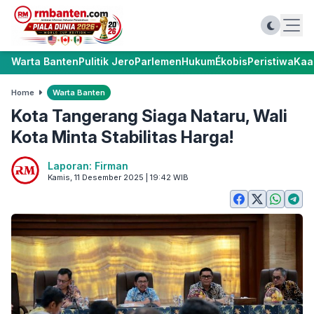
Warta Banten
Pulitik Jero
Parlemen
Hukum
Ékobis
Peristiwa
Kaa
Home
Warta Banten
Kota Tangerang Siaga Nataru, Wali
Kota Minta Stabilitas Harga!
Laporan: Firman
Kamis, 11 Desember 2025 | 19:42 WIB