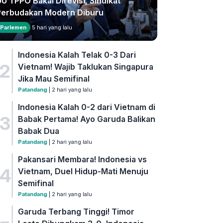
U TPPO Bakal Direvisi, Sindikat
Perbudakan Modern Diburu
Parlemen
5 hari yang lalu
Indonesia Kalah Telak 0-3 Dari
2
Vietnam! Wajib Taklukan Singapura
Jika Mau Semifinal
Patandang
| 2 hari yang lalu
Indonesia Kalah 0-2 dari Vietnam di
3
Babak Pertama! Ayo Garuda Balikan
Babak Dua
Patandang
| 2 hari yang lalu
Pakansari Membara! Indonesia vs
4
Vietnam, Duel Hidup-Mati Menuju
Semifinal
Patandang
| 2 hari yang lalu
Garuda Terbang Tinggi! Timor