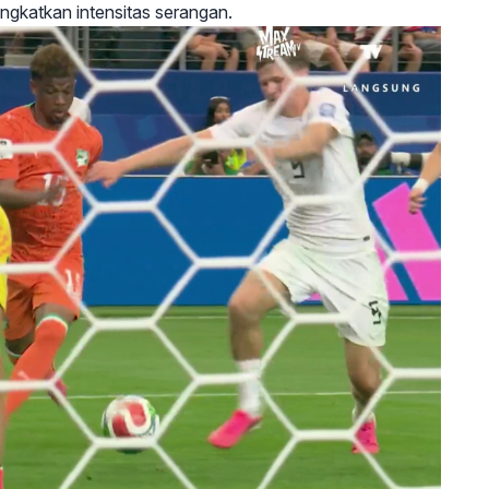
gkatkan intensitas serangan.