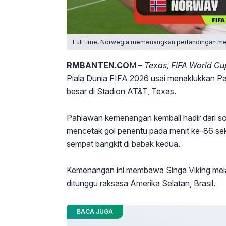
Full time, Norwegia memenangkan pertandingan mela
RMBANTEN.CO
M
– Texas, FIFA World Cu
Piala Dunia FIFA 2026 usai menaklukkan Pa
besar di Stadion AT&T, Texas.
Pahlawan kemenangan kembali hadir dari sos
mencetak gol penentu pada menit ke-86 sek
sempat bangkit di babak kedua.
Kemenangan ini membawa Singa Viking mela
ditunggu raksasa Amerika Selatan, Brasil.
BACA JUGA