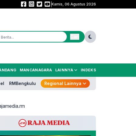
Kamis, 06 Agustus 2026
Banten Perkuat Pasokan Listrik! Andra Soni Siapkan Fondasi Baru Pertum
Cari
ANDANG
MANCANAGARA
LAINNYA
INDEKS
el
RMBengkulu
Regional Lainnya
ajamedia.rm