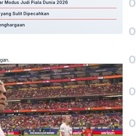
0
ar Modus Judi Piala Dunia 2026
yang Sulit Dipecahkan
Penghargaan
0
0
ngan.
0
0