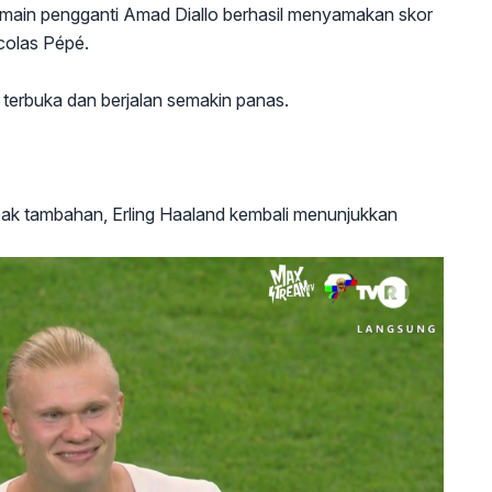
emain pengganti Amad Diallo berhasil menyamakan skor
colas Pépé.
terbuka dan berjalan semakin panas.
ak tambahan, Erling Haaland kembali menunjukkan