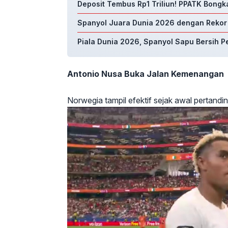
Deposit Tembus Rp1 Triliun! PPATK Bongk
Spanyol Juara Dunia 2026 dengan Rekor 
Piala Dunia 2026, Spanyol Sapu Bersih 
Antonio Nusa Buka Jalan Kemenangan
Norwegia tampil efektif sejak awal pertandi