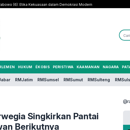
rabowo (6): Etika Kekuasaan dalam Demokrasi Modern
RLEMEN
HUKUM
ÉKOBIS
PERISTIWA
KAAMANAN
NAGARA
PAT
abar
RMJatim
RMSumsel
RMSumut
RMSulteng
RMSuls
@r
wegia Singkirkan Pantai
awan Berikutnya