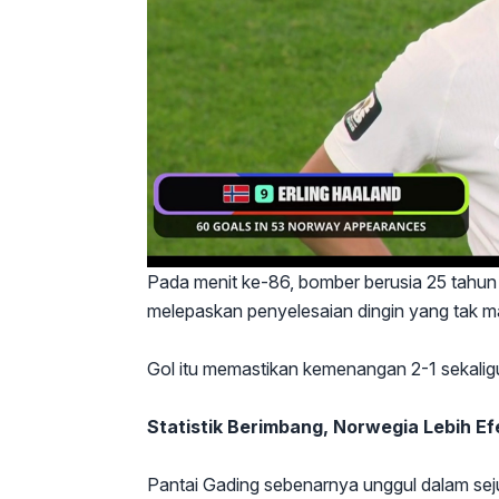
Pada menit ke-86, bomber berusia 25 tahun
melepaskan penyelesaian dingin yang tak ma
Gol itu memastikan kemenangan 2-1 sekalig
Statistik Berimbang, Norwegia Lebih Ef
Pantai Gading sebenarnya unggul dalam seju