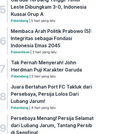
5
Leste Dibungkam 3-0, Indonesia
Kuasai Grup A
Patandang
| 5 hari yang lalu
Membaca Arah Politik Prabowo (5):
6
Integritas sebagai Fondasi
Indonesia Emas 2045
Pamenteun
| 3 hari yang lalu
Tak Pernah Menyerah! John
7
Herdman Puji Karakter Garuda
Patandang
| 5 hari yang lalu
Juara Bertahan Port FC Takluk dari
8
Persebaya, Persija Lolos Dari
Lubang Jarum!
Patandang
| 4 hari yang lalu
Persebaya Menang! Persija Selamat
9
dari Lubang Jarum, Tantang Persib
di Semifinal