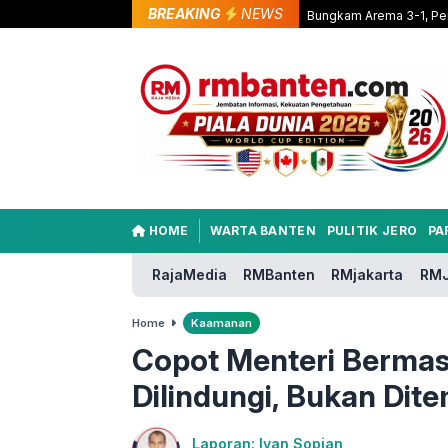
BREAKING
NEWS
Bungkam Arema 3-1, Per
HOME
WARTA BANTEN
PULITIK JERO
PA
RajaMedia
RMBanten
RMjakarta
RMJ
Home
Kaamanan
Copot Menteri Bermasa
Dilindungi, Bukan Dit
Laporan: Iyan Sopian