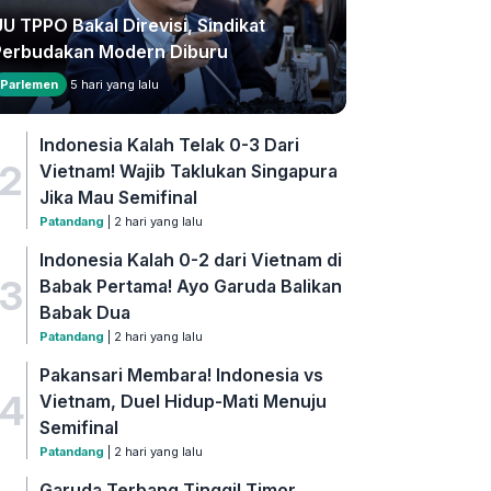
U TPPO Bakal Direvisi, Sindikat
Perbudakan Modern Diburu
Parlemen
5 hari yang lalu
Indonesia Kalah Telak 0-3 Dari
2
Vietnam! Wajib Taklukan Singapura
Jika Mau Semifinal
Patandang
| 2 hari yang lalu
Indonesia Kalah 0-2 dari Vietnam di
3
Babak Pertama! Ayo Garuda Balikan
Babak Dua
Patandang
| 2 hari yang lalu
Pakansari Membara! Indonesia vs
4
Vietnam, Duel Hidup-Mati Menuju
Semifinal
Patandang
| 2 hari yang lalu
Garuda Terbang Tinggi! Timor