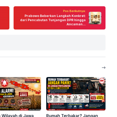
Pos Berikutnya:
Prabowo Beberkan Langkah Konkret:
dari Pencabutan Tunjangan DPR hingga
Ancaman...
 Wilayah di Jawa
Rumah Terbakar? Jangan