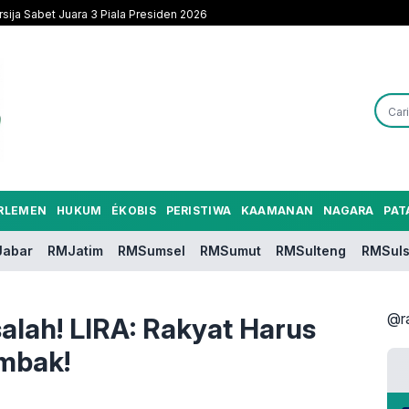
sija Sabet Juara 3 Piala Presiden 2026
RLEMEN
HUKUM
ÉKOBIS
PERISTIWA
KAAMANAN
NAGARA
PAT
abar
RMJatim
RMSumsel
RMSumut
RMSulteng
RMSuls
@r
lah! LIRA: Rakyat Harus
embak!