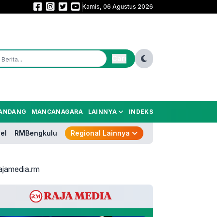
Kamis, 06 Agustus 2026
Membaca Arah Politik Prabowo (6): Etika Kekuasaan dalam Demokrasi Mo
Cari
ANDANG
MANCANAGARA
LAINNYA
INDEKS
el
RMBengkulu
Regional Lainnya
ajamedia.rm