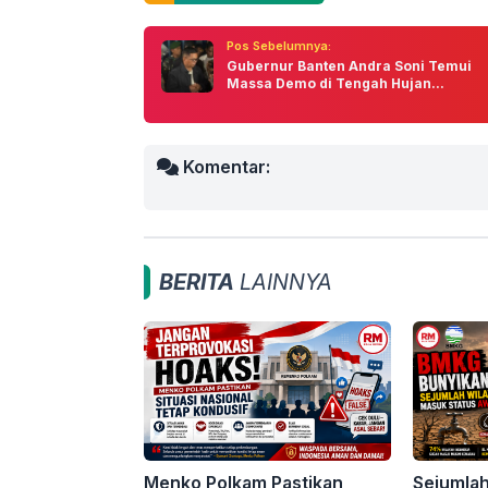
Pos Sebelumnya:
Gubernur Banten Andra Soni Temui
Massa Demo di Tengah Hujan...
Komentar:
BERITA
LAINNYA
Menko Polkam Pastikan
Sejumlah