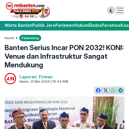
Warta Banten
Pulitik Jero
Parlemen
Hukum
Ékobis
Peristiwa
Kaa
Home
Patandang
Banten Serius Incar PON 2032! KONI:
Venue dan Infrastruktur Sangat
Mendukung
Laporan: Firman
Kamis, 21 Mei 2026 | 19:44 WIB