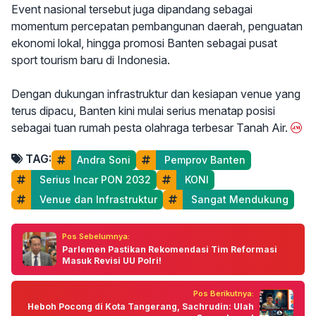
Event nasional tersebut juga dipandang sebagai
momentum percepatan pembangunan daerah, penguatan
ekonomi lokal, hingga promosi Banten sebagai pusat
sport tourism baru di Indonesia.
Dengan dukungan infrastruktur dan kesiapan venue yang
terus dipacu, Banten kini mulai serius menatap posisi
sebagai tuan rumah pesta olahraga terbesar Tanah Air.
TAG:
Andra Soni
 Pemprov Banten
 Serius Incar PON 2032
 KONI
 Venue dan Infrastruktur
 Sangat Mendukung
Pos Sebelumnya:
Parlemen Pastikan Rekomendasi Tim Reformasi
Masuk Revisi UU Polri!
Pos Berikutnya:
Heboh Pocong di Kota Tangerang, Sachrudin: Ulah