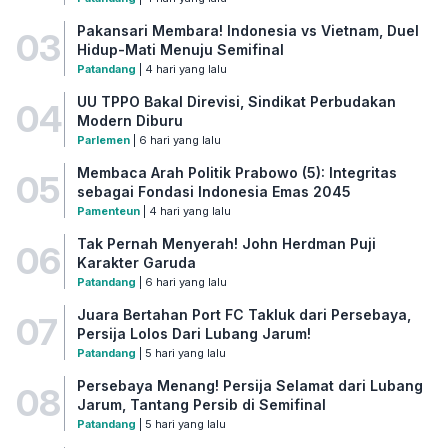
Pakansari Membara! Indonesia vs Vietnam, Duel
03
Hidup-Mati Menuju Semifinal
Patandang
| 4 hari yang lalu
UU TPPO Bakal Direvisi, Sindikat Perbudakan
04
Modern Diburu
Parlemen
| 6 hari yang lalu
Membaca Arah Politik Prabowo (5): Integritas
05
sebagai Fondasi Indonesia Emas 2045
Pamenteun
| 4 hari yang lalu
Tak Pernah Menyerah! John Herdman Puji
06
Karakter Garuda
Patandang
| 6 hari yang lalu
Juara Bertahan Port FC Takluk dari Persebaya,
07
Persija Lolos Dari Lubang Jarum!
Patandang
| 5 hari yang lalu
Persebaya Menang! Persija Selamat dari Lubang
08
Jarum, Tantang Persib di Semifinal
Patandang
| 5 hari yang lalu