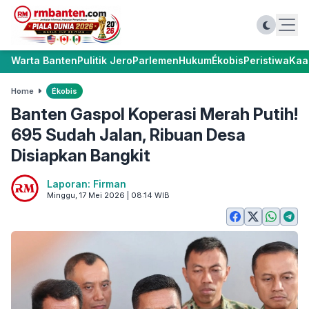
Warta Banten
Pulitik Jero
Parlemen
Hukum
Ékobis
Peristiwa
Kaa
Home
Ékobis
Banten Gaspol Koperasi Merah Putih!
695 Sudah Jalan, Ribuan Desa
Disiapkan Bangkit
Laporan: Firman
Minggu, 17 Mei 2026 | 08:14 WIB