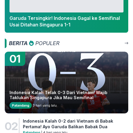
Garuda Tersingkir! Indonesia Gagal ke Semifinal
Usai Ditahan Singapura 1-1
BERITA
POPULER
01
Indonesia Kalah Telak 0-3 Dari Vietnam! Wajib
Taklukan Singapura Jika Mau Semifinal
Patandang
3 hari yang lalu
Indonesia Kalah 0-2 dari Vietnam di Babak
02
Pertama! Ayo Garuda Balikan Babak Dua
Patandang
| 4 hari yang lalu