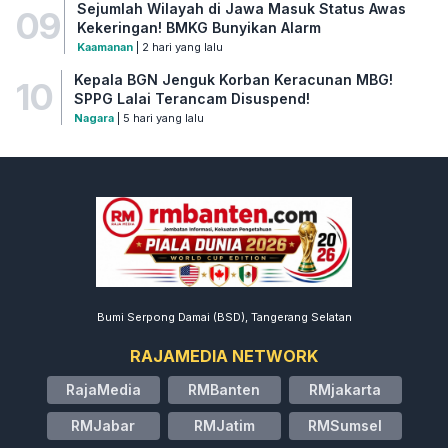
Sejumlah Wilayah di Jawa Masuk Status Awas
09
Kekeringan! BMKG Bunyikan Alarm
Kaamanan
| 2 hari yang lalu
Kepala BGN Jenguk Korban Keracunan MBG!
10
SPPG Lalai Terancam Disuspend!
Nagara
| 5 hari yang lalu
Bumi Serpong Damai (BSD), Tangerang Selatan
RAJAMEDIA NETWORK
RajaMedia
RMBanten
RMjakarta
RMJabar
RMJatim
RMSumsel