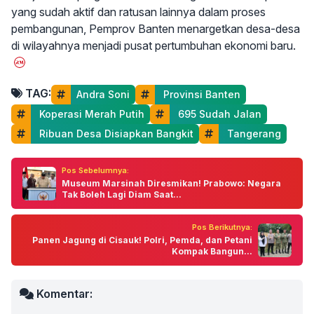
yang sudah aktif dan ratusan lainnya dalam proses
pembangunan, Pemprov Banten menargetkan desa-desa
di wilayahnya menjadi pusat pertumbuhan ekonomi baru.
TAG:
Andra Soni
 Provinsi Banten
 Koperasi Merah Putih
 695 Sudah Jalan
 Ribuan Desa Disiapkan Bangkit
 Tangerang
Pos Sebelumnya:
Museum Marsinah Diresmikan! Prabowo: Negara
Tak Boleh Lagi Diam Saat...
Pos Berikutnya:
Panen Jagung di Cisauk! Polri, Pemda, dan Petani
Kompak Bangun...
Komentar: