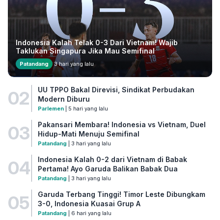
Indonesia Kalah Telak 0-3 Dari Vietnam! Wajib
Taklukan Singapura Jika Mau Semifinal
Patandang
3 hari yang lalu
UU TPPO Bakal Direvisi, Sindikat Perbudakan
02
Modern Diburu
Parlemen
| 5 hari yang lalu
Pakansari Membara! Indonesia vs Vietnam, Duel
03
Hidup-Mati Menuju Semifinal
Patandang
| 3 hari yang lalu
Indonesia Kalah 0-2 dari Vietnam di Babak
04
Pertama! Ayo Garuda Balikan Babak Dua
Patandang
| 3 hari yang lalu
Garuda Terbang Tinggi! Timor Leste Dibungkam
05
3-0, Indonesia Kuasai Grup A
Patandang
| 6 hari yang lalu