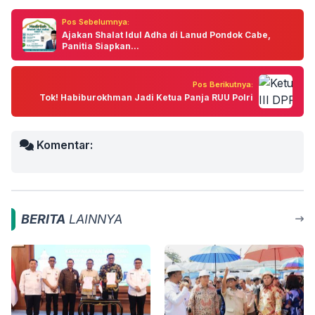
Pos Sebelumnya:
Ajakan Shalat Idul Adha di Lanud Pondok Cabe,
Panitia Siapkan...
Pos Berikutnya:
Tok! Habiburokhman Jadi Ketua Panja RUU Polri
Komentar:
BERITA
LAINNYA