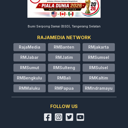
Bumi Serpong Damai (BSD), Tangerang Selatan
RAJAMEDIA NETWORK
RajaMedia
RMBanten
RMjakarta
RMJabar
RMJatim
RMSumsel
RMSumut
RMSulteng
RMSulsel
RMBengkulu
RMBali
RMKaltim
RMMaluku
RMPapua
RMIndramayu
FOLLOW US