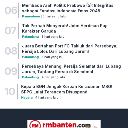
Membaca Arah Politik Prabowo (5): Integritas
06
sebagai Fondasi Indonesia Emas 2045
Pamenteun
| 3 hari yang lalu
Tak Pernah Menyerah! John Herdman Puji
07
Karakter Garuda
Patandang
| 5 hari yang lalu
Juara Bertahan Port FC Takluk dari Persebaya,
08
Persija Lolos Dari Lubang Jarum!
Patandang
| 5 hari yang lalu
Persebaya Menang! Persija Selamat dari Lubang
09
Jarum, Tantang Persib di Semifinal
Patandang
| 4 hari yang lalu
Kepala BGN Jenguk Korban Keracunan MBG!
10
SPPG Lalai Terancam Disuspend!
Nagara
| 4 hari yang lalu