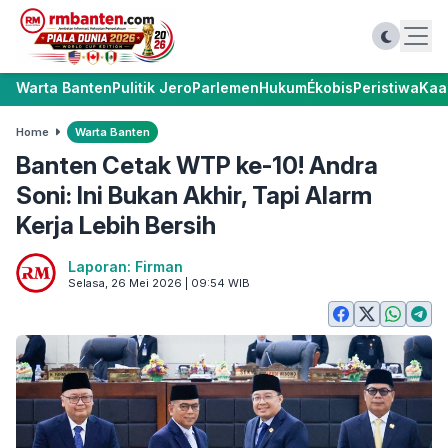
Warta Banten
Pulitik Jero
Parlemen
Hukum
Ékobis
Peristiwa
Kaa
Home
Warta Banten
Banten Cetak WTP ke-10! Andra
Soni: Ini Bukan Akhir, Tapi Alarm
Kerja Lebih Bersih
Laporan: Firman
Selasa, 26 Mei 2026 | 09:54 WIB