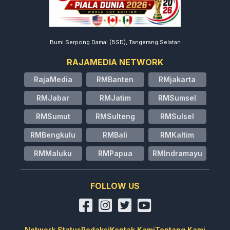
Bumi Serpong Damai (BSD), Tangerang Selatan
RAJAMEDIA NETWORK
RajaMedia
RMBanten
RMjakarta
RMJabar
RMJatim
RMSumsel
RMSumut
RMSulteng
RMSulsel
RMBengkulu
RMBali
RMKaltim
RMMaluku
RMPapua
RMIndramayu
FOLLOW US
Network Status
Redaksi
Kontak Kami
Tentang Kami