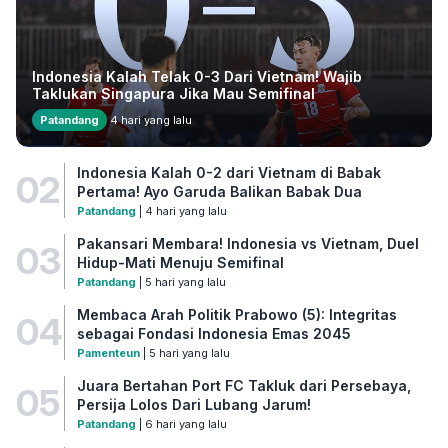
Indonesia Kalah Telak 0-3 Dari Vietnam! Wajib
Taklukan Singapura Jika Mau Semifinal
Patandang
4 hari yang lalu
Indonesia Kalah 0-2 dari Vietnam di Babak
02
Pertama! Ayo Garuda Balikan Babak Dua
Patandang
| 4 hari yang lalu
Pakansari Membara! Indonesia vs Vietnam, Duel
03
Hidup-Mati Menuju Semifinal
Patandang
| 5 hari yang lalu
Membaca Arah Politik Prabowo (5): Integritas
04
sebagai Fondasi Indonesia Emas 2045
Pamenteun
| 5 hari yang lalu
Juara Bertahan Port FC Takluk dari Persebaya,
05
Persija Lolos Dari Lubang Jarum!
Patandang
| 6 hari yang lalu