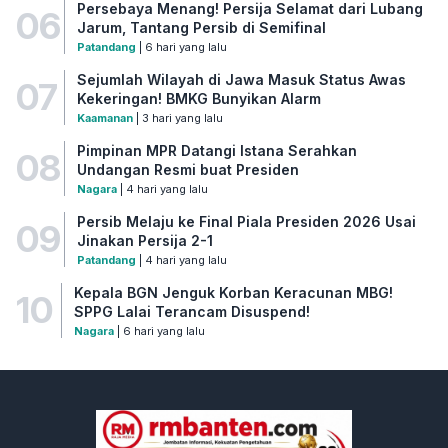
Persebaya Menang! Persija Selamat dari Lubang
06
Jarum, Tantang Persib di Semifinal
Patandang
| 6 hari yang lalu
Sejumlah Wilayah di Jawa Masuk Status Awas
07
Kekeringan! BMKG Bunyikan Alarm
Kaamanan
| 3 hari yang lalu
Pimpinan MPR Datangi Istana Serahkan
08
Undangan Resmi buat Presiden
Nagara
| 4 hari yang lalu
Persib Melaju ke Final Piala Presiden 2026 Usai
09
Jinakan Persija 2-1
Patandang
| 4 hari yang lalu
Kepala BGN Jenguk Korban Keracunan MBG!
10
SPPG Lalai Terancam Disuspend!
Nagara
| 6 hari yang lalu