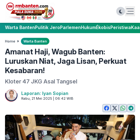
Warta Banten
Pulitik Jero
Parlemen
Hukum
Ékobis
Peristiwa
Kaa
Home
Warta Banten
Amanat Haji, Wagub Banten:
Luruskan Niat, Jaga Lisan, Perkuat
Kesabaran!
Kloter 47 JKG Asal Tangsel
Laporan: Iyan Sopian
Rabu, 21 Mei 2025 | 06:42 WIB