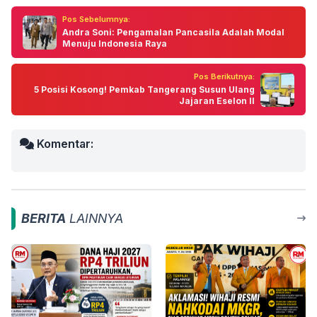
Pos Sebelumnya:
Andra Soni: Pengamalan Pancasila Adalah Modal
Menuju Indonesia Raya
Pos Berikutnya:
5 Posisi Kosong! Pemkab Tangerang Susun Ulang
Jajaran Eselon II
Komentar:
BERITA
LAINNYA