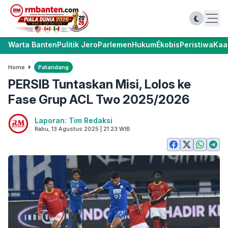
Warta Banten
Pulitik Jero
Parlemen
Hukum
Ékobis
Peristiwa
Kaa
Home
Patandang
PERSIB Tuntaskan Misi, Lolos ke
Fase Grup ACL Two 2025/2026
Laporan: Tim Redaksi
Rabu, 13 Agustus 2025 | 21:23 WIB