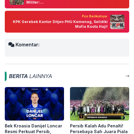
Militer:...
Pos Berikutnya:
KPK Gerebek Kantor Ditjen PHU Kemenag, Selidiki
Mafia Kuota Haji!
Komentar:
BERITA
LAINNYA
Bek Kroasia Danijel Loncar
Persib Kalah Adu Penalti!
Resmi Perkuat Persib,
Persebaya Sah Juara Piala