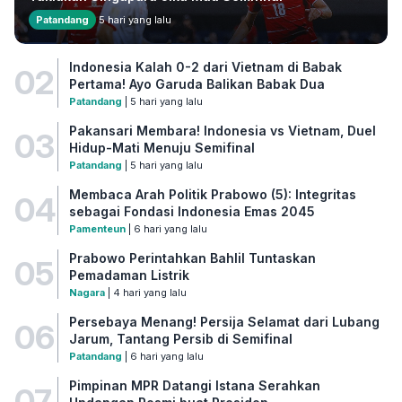
Patandang
5 hari yang lalu
Indonesia Kalah 0-2 dari Vietnam di Babak
02
Pertama! Ayo Garuda Balikan Babak Dua
Patandang
| 5 hari yang lalu
Pakansari Membara! Indonesia vs Vietnam, Duel
03
Hidup-Mati Menuju Semifinal
Patandang
| 5 hari yang lalu
Membaca Arah Politik Prabowo (5): Integritas
04
sebagai Fondasi Indonesia Emas 2045
Pamenteun
| 6 hari yang lalu
Prabowo Perintahkan Bahlil Tuntaskan
05
Pemadaman Listrik
Nagara
| 4 hari yang lalu
Persebaya Menang! Persija Selamat dari Lubang
06
Jarum, Tantang Persib di Semifinal
Patandang
| 6 hari yang lalu
Pimpinan MPR Datangi Istana Serahkan
07