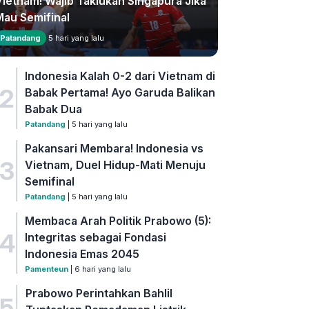
Vietnam! Wajib Taklukan Singapura Jika
Mau Semifinal
Patandang
5 hari yang lalu
Indonesia Kalah 0-2 dari Vietnam di
2
Babak Pertama! Ayo Garuda Balikan
Babak Dua
Patandang
| 5 hari yang lalu
Pakansari Membara! Indonesia vs
3
Vietnam, Duel Hidup-Mati Menuju
Semifinal
Patandang
| 5 hari yang lalu
Membaca Arah Politik Prabowo (5):
4
Integritas sebagai Fondasi
Indonesia Emas 2045
Pamenteun
| 6 hari yang lalu
Prabowo Perintahkan Bahlil
5