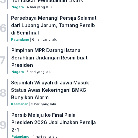
Tuntaskan Pemadaman Listrik
Nagara
| 4 hari yang lalu
Persebaya Menang! Persija Selamat
6
dari Lubang Jarum, Tantang Persib
di Semifinal
Patandang
| 6 hari yang lalu
Pimpinan MPR Datangi Istana
7
Serahkan Undangan Resmi buat
Presiden
Nagara
| 5 hari yang lalu
Sejumlah Wilayah di Jawa Masuk
8
Status Awas Kekeringan! BMKG
Bunyikan Alarm
Kaamanan
| 3 hari yang lalu
Persib Melaju ke Final Piala
9
Presiden 2026 Usai Jinakan Persija
2-1
Patandang
| 4 hari yang lalu