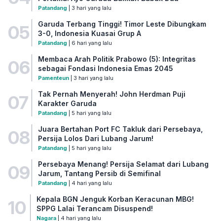
Patandang
| 3 hari yang lalu
Garuda Terbang Tinggi! Timor Leste Dibungkam
05
3-0, Indonesia Kuasai Grup A
Patandang
| 6 hari yang lalu
Membaca Arah Politik Prabowo (5): Integritas
06
sebagai Fondasi Indonesia Emas 2045
Pamenteun
| 3 hari yang lalu
Tak Pernah Menyerah! John Herdman Puji
07
Karakter Garuda
Patandang
| 5 hari yang lalu
Juara Bertahan Port FC Takluk dari Persebaya,
08
Persija Lolos Dari Lubang Jarum!
Patandang
| 5 hari yang lalu
Persebaya Menang! Persija Selamat dari Lubang
09
Jarum, Tantang Persib di Semifinal
Patandang
| 4 hari yang lalu
Kepala BGN Jenguk Korban Keracunan MBG!
10
SPPG Lalai Terancam Disuspend!
Nagara
| 4 hari yang lalu