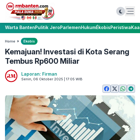
Warta Banten
Pulitik Jero
Parlemen
Hukum
Ékobis
Peristiwa
Kaa
Home
Ékobis
Kemajuan! Investasi di Kota Serang
Tembus Rp600 Miliar
Laporan: Firman
Senin, 06 Oktober 2025 | 17:05 WIB