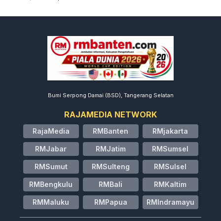
Bumi Serpong Damai (BSD), Tangerang Selatan
RAJAMEDIA NETWORK
RajaMedia
RMBanten
RMjakarta
RMJabar
RMJatim
RMSumsel
RMSumut
RMSulteng
RMSulsel
RMBengkulu
RMBali
RMKaltim
RMMaluku
RMPapua
RMIndramayu