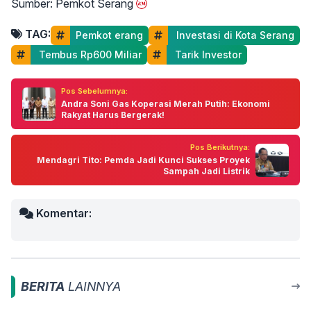
Sumber: Pemkot Serang
TAG:
Pemkot erang
 Investasi di Kota Serang
 Tembus Rp600 Miliar
 Tarik Investor
Pos Sebelumnya:
Andra Soni Gas Koperasi Merah Putih: Ekonomi
Rakyat Harus Bergerak!
Pos Berikutnya:
Mendagri Tito: Pemda Jadi Kunci Sukses Proyek
Sampah Jadi Listrik
Komentar:
BERITA
LAINNYA