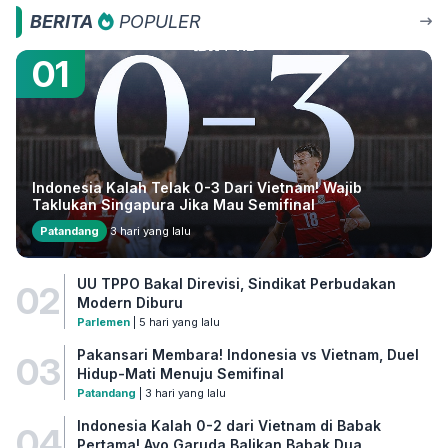
BERITA
POPULER
01
Indonesia Kalah Telak 0-3 Dari Vietnam! Wajib
Taklukan Singapura Jika Mau Semifinal
Patandang
3 hari yang lalu
UU TPPO Bakal Direvisi, Sindikat Perbudakan
02
Modern Diburu
Parlemen
| 5 hari yang lalu
Pakansari Membara! Indonesia vs Vietnam, Duel
03
Hidup-Mati Menuju Semifinal
Patandang
| 3 hari yang lalu
Indonesia Kalah 0-2 dari Vietnam di Babak
04
Pertama! Ayo Garuda Balikan Babak Dua