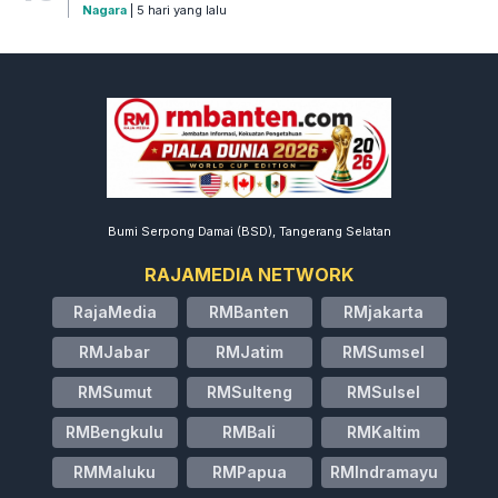
Nagara
| 5 hari yang lalu
Bumi Serpong Damai (BSD), Tangerang Selatan
RAJAMEDIA NETWORK
RajaMedia
RMBanten
RMjakarta
RMJabar
RMJatim
RMSumsel
RMSumut
RMSulteng
RMSulsel
RMBengkulu
RMBali
RMKaltim
RMMaluku
RMPapua
RMIndramayu