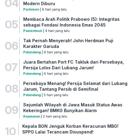
04
Modern Diburu
Parlemen
| 6 hari yang lalu
Membaca Arah Politik Prabowo (5): Integritas
05
sebagai Fondasi Indonesia Emas 2045
Pamenteun
| 4 hari yang lalu
Tak Pernah Menyerah! John Herdman Puji
06
Karakter Garuda
Patandang
| 6 hari yang lalu
Juara Bertahan Port FC Takluk dari Persebaya,
07
Persija Lolos Dari Lubang Jarum!
Patandang
| 6 hari yang lalu
Persebaya Menang! Persija Selamat dari Lubang
08
Jarum, Tantang Persib di Semifinal
Patandang
| 5 hari yang lalu
Sejumlah Wilayah di Jawa Masuk Status Awas
09
Kekeringan! BMKG Bunyikan Alarm
Kaamanan
| 2 hari yang lalu
Kepala BGN Jenguk Korban Keracunan MBG!
10
SPPG Lalai Terancam Disuspend!