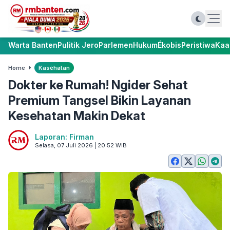
Warta Banten
Pulitik Jero
Parlemen
Hukum
Ékobis
Peristiwa
Kaa
Home
Kaséhatan
Dokter ke Rumah! Ngider Sehat
Premium Tangsel Bikin Layanan
Kesehatan Makin Dekat
Laporan: Firman
Selasa, 07 Juli 2026 | 20:52 WIB