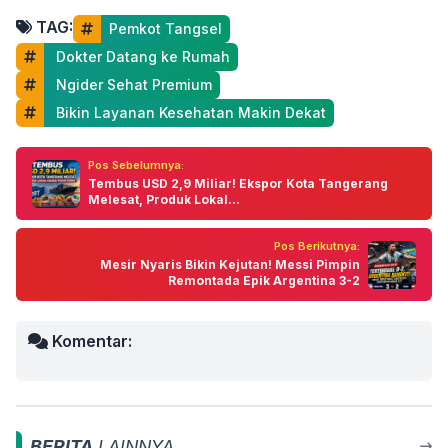
TAG:
Pemkot Tangsel
 Dokter Datang ke Rumah
 Ngider Sehat Premium
 Bikin Layanan Kesehatan Makin Dekat
Pos Sebelumnya:
Tembus USD 2,9 Miliar! Ekspor Kota Tangerang
Melesat, Produk Lokal...
Pos Berikutnya:
Mesir Nyaris Bikin Kejutan! Messi Pimpin
Remontada Epik Argentina 3-2
Komentar:
BERITA
LAINNYA