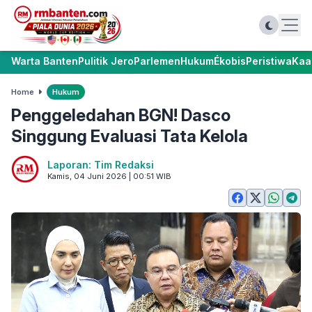
Warta Banten
Pulitik Jero
Parlemen
Hukum
Ékobis
Peristiwa
Kaa
Home
Hukum
Penggeledahan BGN! Dasco
Singgung Evaluasi Tata Kelola
Laporan: Tim Redaksi
Kamis, 04 Juni 2026 | 00:51 WIB