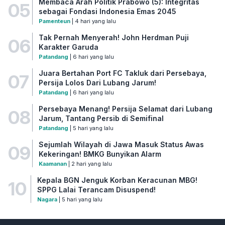
Membaca Arah Politik Prabowo (5): Integritas
05
sebagai Fondasi Indonesia Emas 2045
Pamenteun
| 4 hari yang lalu
Tak Pernah Menyerah! John Herdman Puji
06
Karakter Garuda
Patandang
| 6 hari yang lalu
Juara Bertahan Port FC Takluk dari Persebaya,
07
Persija Lolos Dari Lubang Jarum!
Patandang
| 6 hari yang lalu
Persebaya Menang! Persija Selamat dari Lubang
08
Jarum, Tantang Persib di Semifinal
Patandang
| 5 hari yang lalu
Sejumlah Wilayah di Jawa Masuk Status Awas
09
Kekeringan! BMKG Bunyikan Alarm
Kaamanan
| 2 hari yang lalu
Kepala BGN Jenguk Korban Keracunan MBG!
10
SPPG Lalai Terancam Disuspend!
Nagara
| 5 hari yang lalu