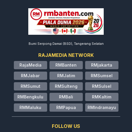
Bumi Serpong Damai (BSD), Tangerang Selatan
RAJAMEDIA NETWORK
RajaMedia
RMBanten
RMjakarta
RMJabar
RMJatim
RMSumsel
RMSumut
RMSulteng
RMSulsel
RMBengkulu
RMBali
RMKaltim
RMMaluku
RMPapua
RMIndramayu
FOLLOW US