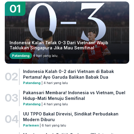
01
Indonesia Kalah Telak 0-3 Dari Vietnam! Wajib
Taklukan Singapura Jika Mau Semifinal
Patandang
4 hari yang lalu
Indonesia Kalah 0-2 dari Vietnam di Babak
02
Pertama! Ayo Garuda Balikan Babak Dua
Patandang
| 4 hari yang lalu
Pakansari Membara! Indonesia vs Vietnam, Duel
03
Hidup-Mati Menuju Semifinal
Patandang
| 4 hari yang lalu
UU TPPO Bakal Direvisi, Sindikat Perbudakan
04
Modern Diburu
Parlemen
| 6 hari yang lalu