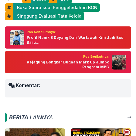
 Buka Suara soal Penggeledahan BGN
 Singgung Evaluasi Tata Kelola
Pos Sebelumnya:
Profil Nanik S Deyang Dari Wartawati Kini Jadi Bos
Baru...
Pos Berikutnya:
Kejagung Bongkar Dugaan Mark Up Jumbo
Program MBG
Komentar:
BERITA
LAINNYA