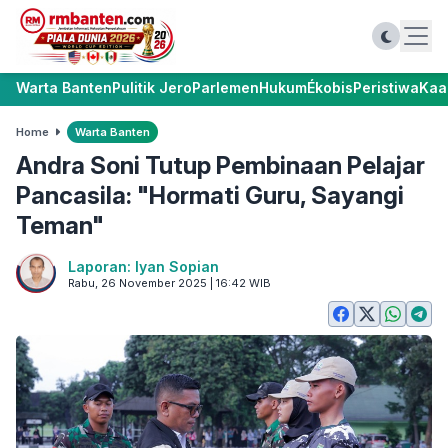
Warta Banten
Pulitik Jero
Parlemen
Hukum
Ékobis
Peristiwa
Kaa
Home
Warta Banten
Andra Soni Tutup Pembinaan Pelajar
Pancasila: "Hormati Guru, Sayangi
Teman"
Laporan: Iyan Sopian
Rabu, 26 November 2025 | 16:42 WIB