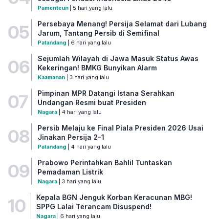
Pamenteun
| 5 hari yang lalu
Persebaya Menang! Persija Selamat dari Lubang
05
Jarum, Tantang Persib di Semifinal
Patandang
| 6 hari yang lalu
Sejumlah Wilayah di Jawa Masuk Status Awas
06
Kekeringan! BMKG Bunyikan Alarm
Kaamanan
| 3 hari yang lalu
Pimpinan MPR Datangi Istana Serahkan
07
Undangan Resmi buat Presiden
Nagara
| 4 hari yang lalu
Persib Melaju ke Final Piala Presiden 2026 Usai
08
Jinakan Persija 2-1
Patandang
| 4 hari yang lalu
Prabowo Perintahkan Bahlil Tuntaskan
09
Pemadaman Listrik
Nagara
| 3 hari yang lalu
Kepala BGN Jenguk Korban Keracunan MBG!
10
SPPG Lalai Terancam Disuspend!
Nagara
| 6 hari yang lalu