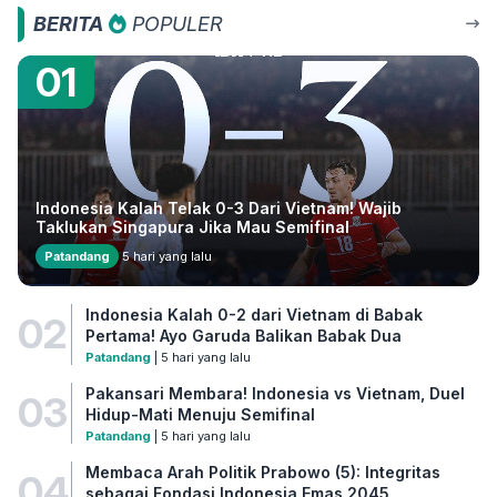
BERITA
POPULER
01
Indonesia Kalah Telak 0-3 Dari Vietnam! Wajib
Taklukan Singapura Jika Mau Semifinal
Patandang
5 hari yang lalu
Indonesia Kalah 0-2 dari Vietnam di Babak
02
Pertama! Ayo Garuda Balikan Babak Dua
Patandang
| 5 hari yang lalu
Pakansari Membara! Indonesia vs Vietnam, Duel
03
Hidup-Mati Menuju Semifinal
Patandang
| 5 hari yang lalu
Membaca Arah Politik Prabowo (5): Integritas
04
sebagai Fondasi Indonesia Emas 2045