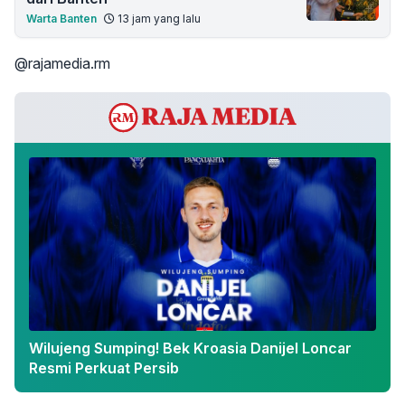
Warta Banten
13 jam yang lalu
@rajamedia.rm
Wilujeng Sumping! Bek Kroasia Danijel Loncar
Resmi Perkuat Persib