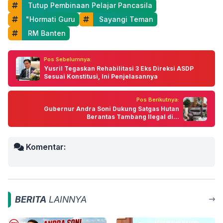
 Tutup Pembinaan Pelajar Pancasila
"Hormati Guru
 Sayangi Teman
 RM Banten
Pos Sebelumnya:
Yusril Tegaskan Rehabilitasi 3 Eks Direksi ASDP
Sesuai Konstitusi, Ini Penjelasannya
Pos Berikutnya:
Gubernur Andra Soni Dukung Satgas Hutan
Berantas Tambang Ilegal di...
Komentar:
BERITA
LAINNYA