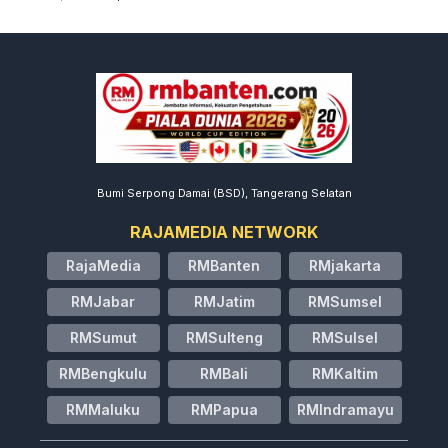
Bumi Serpong Damai (BSD), Tangerang Selatan
RAJAMEDIA NETWORK
RajaMedia
RMBanten
RMjakarta
RMJabar
RMJatim
RMSumsel
RMSumut
RMSulteng
RMSulsel
RMBengkulu
RMBali
RMKaltim
RMMaluku
RMPapua
RMIndramayu