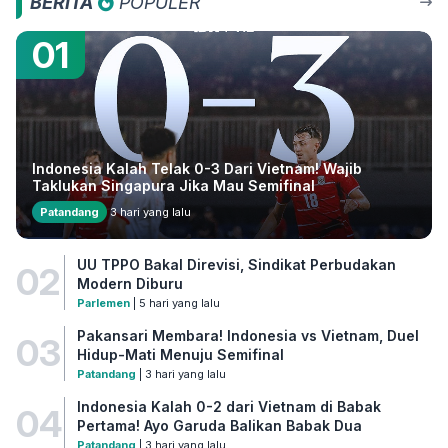
BERITA
POPULER
01
Indonesia Kalah Telak 0-3 Dari Vietnam! Wajib
Taklukan Singapura Jika Mau Semifinal
Patandang
3 hari yang lalu
UU TPPO Bakal Direvisi, Sindikat Perbudakan
02
Modern Diburu
Parlemen
| 5 hari yang lalu
Pakansari Membara! Indonesia vs Vietnam, Duel
03
Hidup-Mati Menuju Semifinal
Patandang
| 3 hari yang lalu
Indonesia Kalah 0-2 dari Vietnam di Babak
04
Pertama! Ayo Garuda Balikan Babak Dua
Patandang
| 3 hari yang lalu