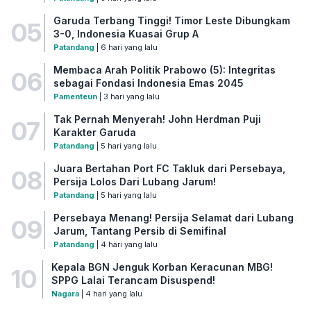
Garuda Terbang Tinggi! Timor Leste Dibungkam
05
3-0, Indonesia Kuasai Grup A
Patandang
| 6 hari yang lalu
Membaca Arah Politik Prabowo (5): Integritas
06
sebagai Fondasi Indonesia Emas 2045
Pamenteun
| 3 hari yang lalu
Tak Pernah Menyerah! John Herdman Puji
07
Karakter Garuda
Patandang
| 5 hari yang lalu
Juara Bertahan Port FC Takluk dari Persebaya,
08
Persija Lolos Dari Lubang Jarum!
Patandang
| 5 hari yang lalu
Persebaya Menang! Persija Selamat dari Lubang
09
Jarum, Tantang Persib di Semifinal
Patandang
| 4 hari yang lalu
Kepala BGN Jenguk Korban Keracunan MBG!
10
SPPG Lalai Terancam Disuspend!
Nagara
| 4 hari yang lalu