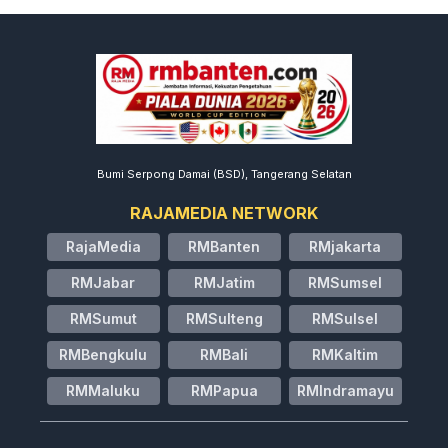
Bumi Serpong Damai (BSD), Tangerang Selatan
RAJAMEDIA NETWORK
RajaMedia
RMBanten
RMjakarta
RMJabar
RMJatim
RMSumsel
RMSumut
RMSulteng
RMSulsel
RMBengkulu
RMBali
RMKaltim
RMMaluku
RMPapua
RMIndramayu