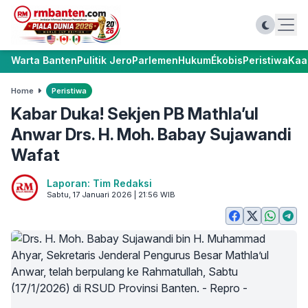
Warta Banten
Pulitik Jero
Parlemen
Hukum
Ékobis
Peristiwa
Kaa
Home
Peristiwa
Kabar Duka! Sekjen PB Mathla’ul
Anwar Drs. H. Moh. Babay Sujawandi
Wafat
Laporan: Tim Redaksi
Sabtu, 17 Januari 2026 | 21:56 WIB