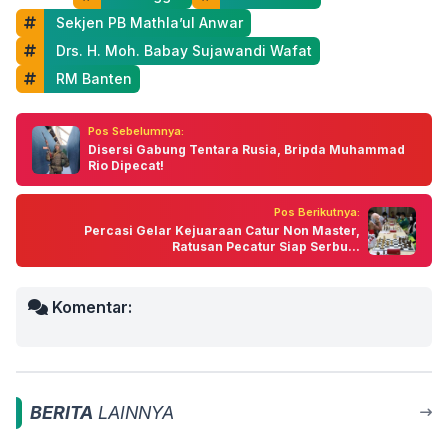
 Sekjen PB Mathla’ul Anwar
 Drs. H. Moh. Babay Sujawandi Wafat
 RM Banten
Pos Sebelumnya:
Disersi Gabung Tentara Rusia, Bripda Muhammad
Rio Dipecat!
Pos Berikutnya:
Percasi Gelar Kejuaraan Catur Non Master,
Ratusan Pecatur Siap Serbu...
Komentar:
BERITA
LAINNYA