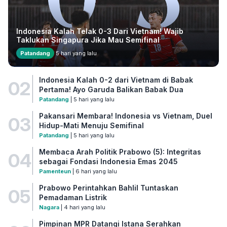
Indonesia Kalah Telak 0-3 Dari Vietnam! Wajib
Taklukan Singapura Jika Mau Semifinal
Patandang
5 hari yang lalu
Indonesia Kalah 0-2 dari Vietnam di Babak
02
Pertama! Ayo Garuda Balikan Babak Dua
Patandang
| 5 hari yang lalu
Pakansari Membara! Indonesia vs Vietnam, Duel
03
Hidup-Mati Menuju Semifinal
Patandang
| 5 hari yang lalu
Membaca Arah Politik Prabowo (5): Integritas
04
sebagai Fondasi Indonesia Emas 2045
Pamenteun
| 6 hari yang lalu
Prabowo Perintahkan Bahlil Tuntaskan
05
Pemadaman Listrik
Nagara
| 4 hari yang lalu
Pimpinan MPR Datangi Istana Serahkan