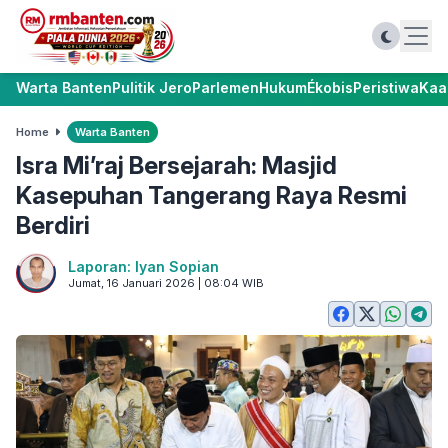
Warta Banten
Pulitik Jero
Parlemen
Hukum
Ékobis
Peristiwa
Kaa
Home
Warta Banten
Isra Mi’raj Bersejarah: Masjid
Kasepuhan Tangerang Raya Resmi
Berdiri
Laporan: Iyan Sopian
Jumat, 16 Januari 2026 | 08:04 WIB