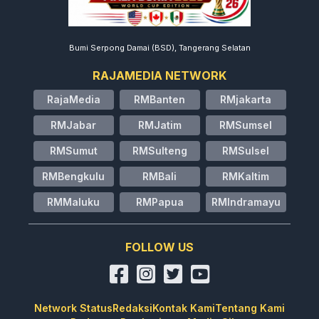
Bumi Serpong Damai (BSD), Tangerang Selatan
RAJAMEDIA NETWORK
RajaMedia
RMBanten
RMjakarta
RMJabar
RMJatim
RMSumsel
RMSumut
RMSulteng
RMSulsel
RMBengkulu
RMBali
RMKaltim
RMMaluku
RMPapua
RMIndramayu
FOLLOW US
Network Status
Redaksi
Kontak Kami
Tentang Kami