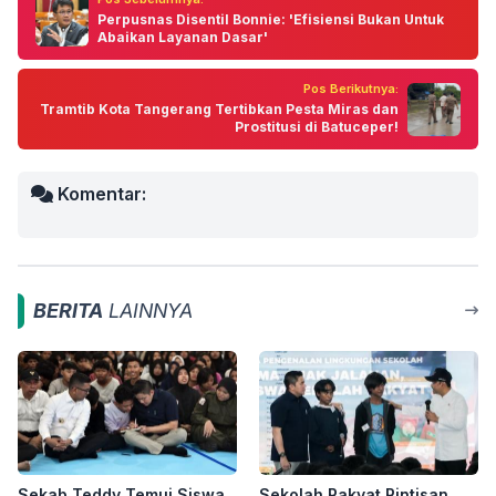
Perpusnas Disentil Bonnie: 'Efisiensi Bukan Untuk
Abaikan Layanan Dasar'
Pos Berikutnya:
Tramtib Kota Tangerang Tertibkan Pesta Miras dan
Prostitusi di Batuceper!
Komentar:
BERITA
LAINNYA
Sekab Teddy Temui Siswa
Sekolah Rakyat Rintisan