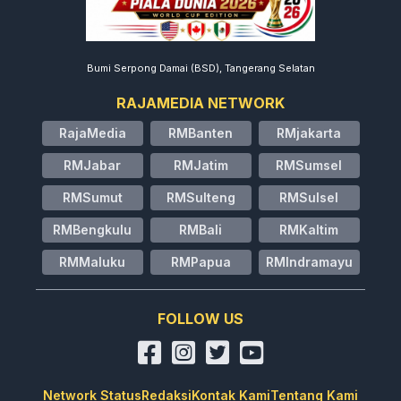
Bumi Serpong Damai (BSD), Tangerang Selatan
RAJAMEDIA NETWORK
RajaMedia
RMBanten
RMjakarta
RMJabar
RMJatim
RMSumsel
RMSumut
RMSulteng
RMSulsel
RMBengkulu
RMBali
RMKaltim
RMMaluku
RMPapua
RMIndramayu
FOLLOW US
Network Status
Redaksi
Kontak Kami
Tentang Kami