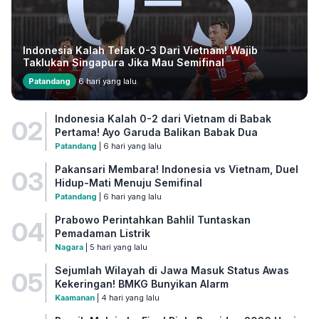
Indonesia Kalah Telak 0-3 Dari Vietnam! Wajib
Taklukan Singapura Jika Mau Semifinal
Patandang
6 hari yang lalu
Indonesia Kalah 0-2 dari Vietnam di Babak
02
Pertama! Ayo Garuda Balikan Babak Dua
Patandang
| 6 hari yang lalu
Pakansari Membara! Indonesia vs Vietnam, Duel
03
Hidup-Mati Menuju Semifinal
Patandang
| 6 hari yang lalu
Prabowo Perintahkan Bahlil Tuntaskan
04
Pemadaman Listrik
Nagara
| 5 hari yang lalu
Sejumlah Wilayah di Jawa Masuk Status Awas
05
Kekeringan! BMKG Bunyikan Alarm
Kaamanan
| 4 hari yang lalu