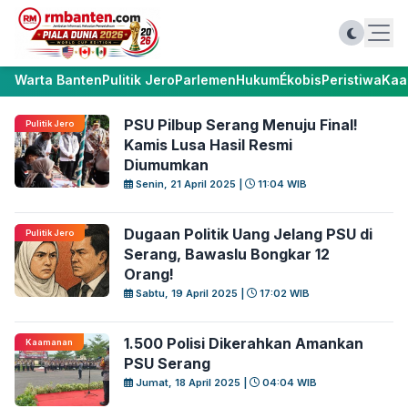
Warta Banten
Pulitik Jero
Parlemen
Hukum
Ékobis
Peristiwa
Kaa
PSU Pilbup Serang Menuju Final!
Pulitik Jero
Kamis Lusa Hasil Resmi
Diumumkan
Senin, 21 April 2025 |
11:04 WIB
Dugaan Politik Uang Jelang PSU di
Pulitik Jero
Serang, Bawaslu Bongkar 12
Orang!
Sabtu, 19 April 2025 |
17:02 WIB
1.500 Polisi Dikerahkan Amankan
Kaamanan
PSU Serang
Jumat, 18 April 2025 |
04:04 WIB