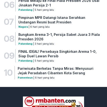
Persib Melaju ke Final Piala Presiden 2026 Usai
06
Jinakan Persija 2-1
Patandang
| 5 hari yang lalu
Pimpinan MPR Datangi Istana Serahkan
07
Undangan Resmi buat Presiden
Nagara
| 6 hari yang lalu
Bungkam Arema 3-1, Persija Sabet Juara 3 Piala
08
Presiden 2026
Patandang
| 3 hari yang lalu
FINAL IDEAL! Persebaya Singkirkan Arema 1-0,
09
Siap Duel Lawan Persib
Patandang
| 5 hari yang lalu
Pariwisata Berkelas Tanpa Miras: Menyusuri
10
Jejak Peradaban Cibanten Kota Serang
Pamenteun
| 6 hari yang lalu