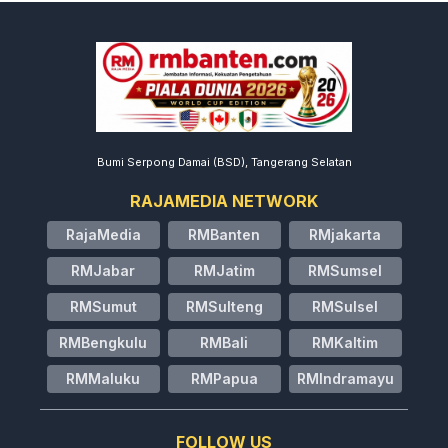
Bumi Serpong Damai (BSD), Tangerang Selatan
RAJAMEDIA NETWORK
RajaMedia
RMBanten
RMjakarta
RMJabar
RMJatim
RMSumsel
RMSumut
RMSulteng
RMSulsel
RMBengkulu
RMBali
RMKaltim
RMMaluku
RMPapua
RMIndramayu
FOLLOW US