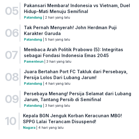
Pakansari Membara! Indonesia vs Vietnam, Duel
05
Hidup-Mati Menuju Semifinal
Patandang
| 2 hari yang lalu
Tak Pernah Menyerah! John Herdman Puji
06
Karakter Garuda
Patandang
| 5 hari yang lalu
Membaca Arah Politik Prabowo (5): Integritas
07
sebagai Fondasi Indonesia Emas 2045
Pamenteun
| 3 hari yang lalu
Juara Bertahan Port FC Takluk dari Persebaya,
08
Persija Lolos Dari Lubang Jarum!
Patandang
| 4 hari yang lalu
Persebaya Menang! Persija Selamat dari Lubang
09
Jarum, Tantang Persib di Semifinal
Patandang
| 3 hari yang lalu
Kepala BGN Jenguk Korban Keracunan MBG!
10
SPPG Lalai Terancam Disuspend!
Nagara
| 4 hari yang lalu