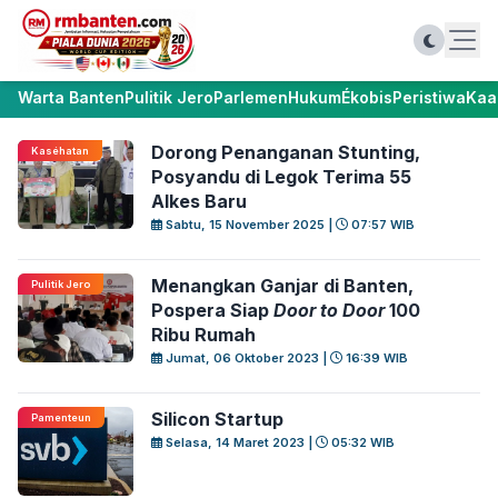
Warta Banten
Pulitik Jero
Parlemen
Hukum
Ékobis
Peristiwa
Kaa
Dorong Penanganan Stunting,
Kaséhatan
Posyandu di Legok Terima 55
Alkes Baru
Sabtu, 15 November 2025 |
07:57 WIB
Menangkan Ganjar di Banten,
Pulitik Jero
Pospera Siap
Door to Door
100
Ribu Rumah
Jumat, 06 Oktober 2023 |
16:39 WIB
Silicon Startup
Pamenteun
Selasa, 14 Maret 2023 |
05:32 WIB