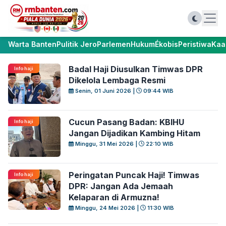
Warta Banten
Pulitik Jero
Parlemen
Hukum
Ékobis
Peristiwa
Kaa
Badal Haji Diusulkan Timwas DPR
Info haji
Dikelola Lembaga Resmi
Senin, 01 Juni 2026 |
09:44 WIB
Cucun Pasang Badan: KBIHU
Info haji
Jangan Dijadikan Kambing Hitam
Minggu, 31 Mei 2026 |
22:10 WIB
Peringatan Puncak Haji! Timwas
Info haji
DPR: Jangan Ada Jemaah
Kelaparan di Armuzna!
Minggu, 24 Mei 2026 |
11:30 WIB