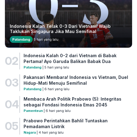
Indonesia Kalah Telak 0-3 Dari Vietnam! Wajib
Taklukan Singapura Jika Mau Semifinal
Patandang
5 hari yang lalu
Indonesia Kalah 0-2 dari Vietnam di Babak
02
Pertama! Ayo Garuda Balikan Babak Dua
Patandang
| 5 hari yang lalu
Pakansari Membara! Indonesia vs Vietnam, Duel
03
Hidup-Mati Menuju Semifinal
Patandang
| 6 hari yang lalu
Membaca Arah Politik Prabowo (5): Integritas
04
sebagai Fondasi Indonesia Emas 2045
Pamenteun
| 6 hari yang lalu
Prabowo Perintahkan Bahlil Tuntaskan
05
Pemadaman Listrik
Nagara
| 4 hari yang lalu