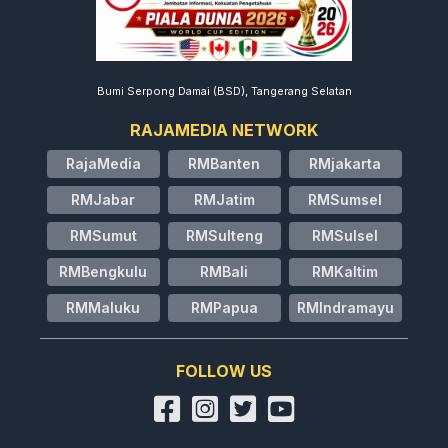
Bumi Serpong Damai (BSD), Tangerang Selatan
RAJAMEDIA NETWORK
RajaMedia
RMBanten
RMjakarta
RMJabar
RMJatim
RMSumsel
RMSumut
RMSulteng
RMSulsel
RMBengkulu
RMBali
RMKaltim
RMMaluku
RMPapua
RMIndramayu
FOLLOW US