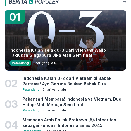
BERITA
POPULER
01
Indonesia Kalah Telak 0-3 Dari Vietnam! Wajib
Taklukan Singapura Jika Mau Semifinal
Patandang
4 hari yang lalu
Indonesia Kalah 0-2 dari Vietnam di Babak
02
Pertama! Ayo Garuda Balikan Babak Dua
Patandang
| 5 hari yang lalu
Pakansari Membara! Indonesia vs Vietnam, Duel
03
Hidup-Mati Menuju Semifinal
Patandang
| 5 hari yang lalu
Membaca Arah Politik Prabowo (5): Integritas
04
sebagai Fondasi Indonesia Emas 2045
Pamenteun
| 5 hari yang lalu