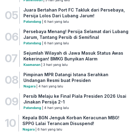
Juara Bertahan Port FC Takluk dari Persebaya,
05
Persija Lolos Dari Lubang Jarum!
Patandang
| 6 hari yang lalu
Persebaya Menang! Persija Selamat dari Lubang
06
Jarum, Tantang Persib di Semifinal
Patandang
| 6 hari yang lalu
Sejumlah Wilayah di Jawa Masuk Status Awas
07
Kekeringan! BMKG Bunyikan Alarm
Kaamanan
| 3 hari yang lalu
Pimpinan MPR Datangi Istana Serahkan
08
Undangan Resmi buat Presiden
Nagara
| 4 hari yang lalu
Persib Melaju ke Final Piala Presiden 2026 Usai
09
Jinakan Persija 2-1
Patandang
| 4 hari yang lalu
Kepala BGN Jenguk Korban Keracunan MBG!
10
SPPG Lalai Terancam Disuspend!
Nagara
| 6 hari yang lalu