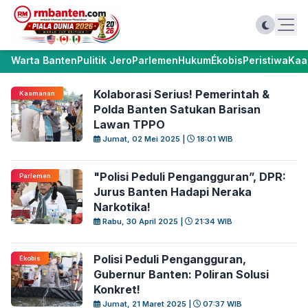
Warta Banten
Pulitik Jero
Parlemen
Hukum
Ékobis
Peristiwa
Kaa
Kolaborasi Serius! Pemerintah &
Kaamanan
Polda Banten Satukan Barisan
Lawan TPPO
Jumat, 02 Mei 2025 |
18:01 WIB
"Polisi Peduli Pengangguran”, DPR:
Parlemen
Jurus Banten Hadapi Neraka
Narkotika!
Rabu, 30 April 2025 |
21:34 WIB
Polisi Peduli Pengangguran,
Ékobis
Gubernur Banten: Poliran Solusi
Konkret!
Jumat, 21 Maret 2025 |
07:37 WIB