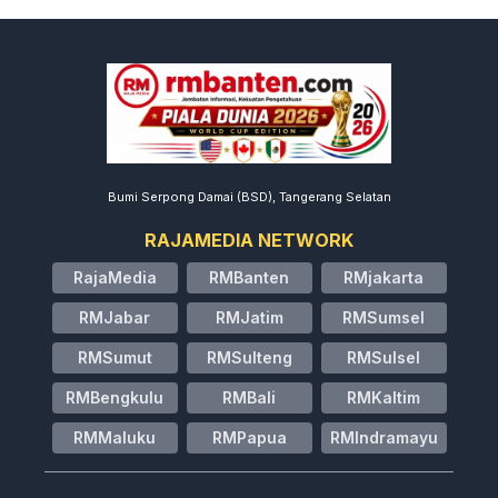
Bumi Serpong Damai (BSD), Tangerang Selatan
RAJAMEDIA NETWORK
RajaMedia
RMBanten
RMjakarta
RMJabar
RMJatim
RMSumsel
RMSumut
RMSulteng
RMSulsel
RMBengkulu
RMBali
RMKaltim
RMMaluku
RMPapua
RMIndramayu