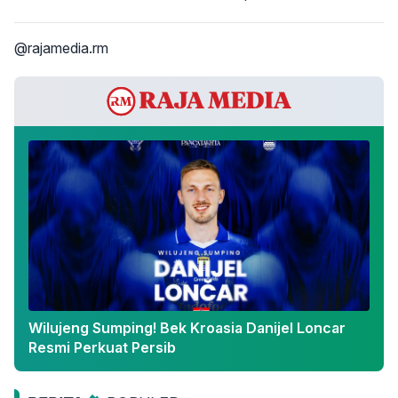
@rajamedia.rm
Wilujeng Sumping! Bek Kroasia Danijel Loncar
Resmi Perkuat Persib