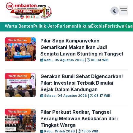
Warta Banten
Pulitik Jero
Parlemen
Hukum
Ékobis
Peristiwa
Kaa
Pilar Saga Kampanyekan
Warta Banten
Gemarikan! Makan Ikan Jadi
Senjata Lawan Stunting di Tangsel
Rabu, 05 Agustus 2026 |
06:04 WIB
Gerakan Bumil Sehat Digencarkan!
Warta Banten
Pilar: Investasi Terbaik Dimulai
Sejak Dalam Kandungan
Selasa, 04 Agustus 2026 |
08:17 WIB
Pilar Perkuat Redkar, Tangsel
Warta Banten
Perang Melawan Kebakaran dari
Tingkat Warga
Rabu, 15 Juli 2026 |
15:05 WIB