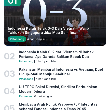
01
Indonesia Kalah Telak 0-3 Dari Vietnam! Wajib
Taklukan Singapura Jika Mau Semifinal
Patandang
4 hari yang lalu
Indonesia Kalah 0-2 dari Vietnam di Babak
02
Pertama! Ayo Garuda Balikan Babak Dua
Patandang
| 4 hari yang lalu
Pakansari Membara! Indonesia vs Vietnam, Duel
03
Hidup-Mati Menuju Semifinal
Patandang
| 4 hari yang lalu
UU TPPO Bakal Direvisi, Sindikat Perbudakan
04
Modern Diburu
Parlemen
| 6 hari yang lalu
Membaca Arah Politik Prabowo (5): Integritas
05
sebagai Fondasi Indonesia Emas 2045