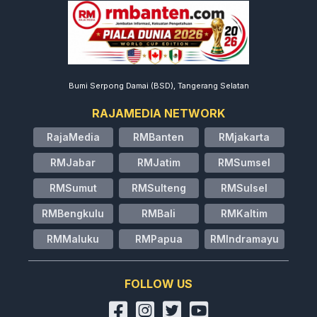
Bumi Serpong Damai (BSD), Tangerang Selatan
RAJAMEDIA NETWORK
RajaMedia
RMBanten
RMjakarta
RMJabar
RMJatim
RMSumsel
RMSumut
RMSulteng
RMSulsel
RMBengkulu
RMBali
RMKaltim
RMMaluku
RMPapua
RMIndramayu
FOLLOW US