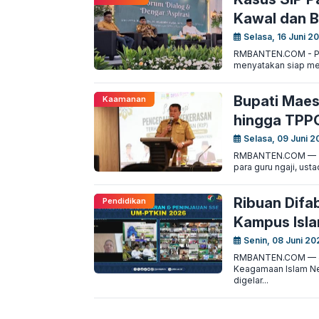
Kawal dan B
Selasa, 16 Juni 2
RMBANTEN.COM - Pamu
menyatakan siap men
Bupati Maes
Kaamanan
hingga TPP
Selasa, 09 Juni 2
RMBANTEN.COM — Ta
para guru ngaji, ust
Ribuan Difa
Pendidikan
Kampus Isla
Senin, 08 Juni 20
RMBANTEN.COM — Jak
Keagamaan Islam Neg
digelar...