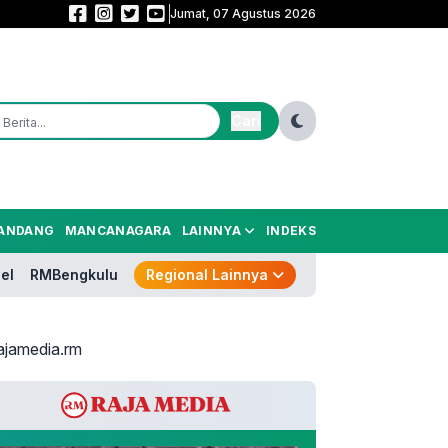
Jumat, 07 Agustus 2026
Bungkam Arema 3-1, Persija Sabet Juara 3 Piala Presiden 2026
Cari
ANDANG
MANCANAGARA
LAINNYA
INDEKS
el
RMBengkulu
Regional Lainnya
ajamedia.rm