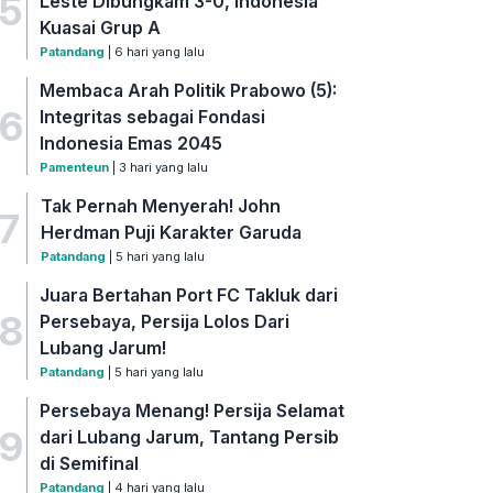
5
Leste Dibungkam 3-0, Indonesia
Kuasai Grup A
Patandang
| 6 hari yang lalu
Membaca Arah Politik Prabowo (5):
6
Integritas sebagai Fondasi
Indonesia Emas 2045
Pamenteun
| 3 hari yang lalu
Tak Pernah Menyerah! John
7
Herdman Puji Karakter Garuda
Patandang
| 5 hari yang lalu
Juara Bertahan Port FC Takluk dari
8
Persebaya, Persija Lolos Dari
Lubang Jarum!
Patandang
| 5 hari yang lalu
Persebaya Menang! Persija Selamat
9
dari Lubang Jarum, Tantang Persib
di Semifinal
Patandang
| 4 hari yang lalu