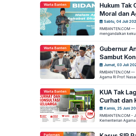
Hukum Tak C
Warta Banten
Moral dan 
Sabtu, 04 Juli 20
RMBANTEN.COM — Jak
mengandalkan kekuat
Gubernur An
Warta Banten
Sambut Konf
Jumat, 03 Juli 20
RMBANTEN.COM — Ta
Agama RI Prof. Nasa
KUA Tak Lag
Warta Banten
Curhat dan 
Kamis, 25 Juni 20
RMBANTEN.COM - Jak
Kementerian Agama. J
Kasus SIP P
Parlemen