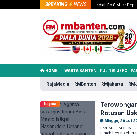
BREAKING
NEWS
Hadiah Rp 8 Miliar Depa
HOME
WARTA BANTEN
PULITIK JERO
PA
RajaMedia
RMBanten
RMjakarta
RMJ
Terowongan 
Nagara
Ratusan Usku
Minggu, 26 Juli 2
RMBANTEM.COM – Jak
rumah besar keberag