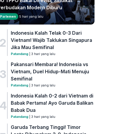
U TPPO Bakal Direvisi, Sindikat
Perbudakan Modern Diburu
Parlemen
5 hari yang lalu
Indonesia Kalah Telak 0-3 Dari
2
Vietnam! Wajib Taklukan Singapura
Jika Mau Semifinal
Patandang
| 3 hari yang lalu
Pakansari Membara! Indonesia vs
3
Vietnam, Duel Hidup-Mati Menuju
Semifinal
Patandang
| 3 hari yang lalu
Indonesia Kalah 0-2 dari Vietnam di
4
Babak Pertama! Ayo Garuda Balikan
Babak Dua
Patandang
| 3 hari yang lalu
Garuda Terbang Tinggi! Timor