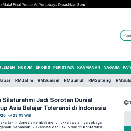
n Mata! Final Persib Vs Persebaya Dipastikan Seru
RLEMEN
HUKUM
ÉKOBIS
PERISTIWA
KAAMANAN
NAGARA
PAT
abar
RMJatim
RMSumsel
RMSumut
RMSulteng
RMSuls
Silaturahmi Jadi Sorotan Dunia!
@r
p Asia Belajar Toleransi di Indonesia
026 |
23:09 WIB
arta - Indonesia kembali menunjukkan wajahnya sebagai
aman. Sebanyak 120 kardinal dan uskup dari 22 Konferensi...