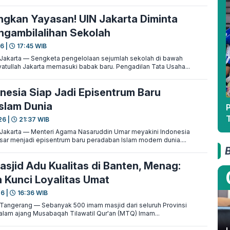
kan Yayasan! UIN Jakarta Diminta
ngambilalihan Sekolah
6 |
17:45 WIB
karta — Sengketa pengelolaan sejumlah sekolah di bawah
yatullah Jakarta memasuki babak baru. Pengadilan Tata Usaha...
nesia Siap Jadi Episentrum Baru
slam Dunia
26 |
21:37 WIB
karta — Menteri Agama Nasaruddin Umar meyakini Indonesia
sar menjadi episentrum baru peradaban Islam modern dunia....
sjid Adu Kualitas di Banten, Menag:
 Kunci Loyalitas Umat
26 |
16:36 WIB
gerang — Sebanyak 500 imam masjid dari seluruh Provinsi
lam ajang Musabaqah Tilawatil Qur'an (MTQ) Imam...