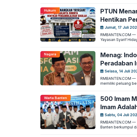
PTUN Menang
Hukum
Hentikan Pe
Jumat, 17 Juli 202
RMBANTEN.COM — Ja
Yayasan Syarif Hida
Menag: Indo
Nagara
Peradaban I
Selasa, 14 Juli 20
RMBANTEN.COM — Ja
memiliki peluang be
500 Imam Ma
Warta Banten
Imam Adalah
Sabtu, 04 Juli 20
RMBANTEN.COM — Tan
Banten berkumpul da