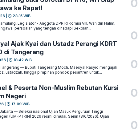
0
awa ke Rapat!
026 |
23:15 WIB
lang, Legislator - Anggota DPR RI Komisi VIII, Wahidin Halim,
gawal persoalan yang tengah dihadapi Sekolah...
0
yal Ajak Kyai dan Ustadz Perangi KDRT
O di Tangerang
0
026 |
18:42 WIB
ngerang — Bupati Tangerang Moch. Maesyal Rasyid mengajak
adz, ustadzah, hingga pimpinan pondok pesantren untuk...
bel & Peserta Non-Muslim Rebutan Kursi
0
m Negeri
26 |
17:09 WIB
arta — Seleksi nasional Ujian Masuk Perguruan Tinggi
eri (UM-PTKIN) 2026 resmi dimulai, Senin (8/6/2026). Ujian
0