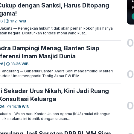
U
ukup dengan Sanksi, Harus Ditopang
Agama!
26 |
11:21 WIB
arta — Penegakan hukum tidak akan pernah kokoh jika hanya
an negara. Dibutuhkan fondasi moral yang kuat...
0
dra Dampingi Menag, Banten Siap
erensi Imam Masjid Dunia
26 |
18:36 WIB
0
ngerang — Gubernur Banten Andra Soni mendampingi Menteri
ruddin Umar menghadiri Tablig Akbar PW IPIM...
i Sekadar Urus Nikah, Kini Jadi Ruang
Konsultasi Keluarga
0
26 |
14:19 WIB
arta – Wajah baru Kantor Urusan Agama (KUA) mulai dibangun
ika selama ini identik dengan urusan...
amulang Jadi Sorotan DPR RI, WH Siap